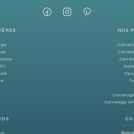
IÈRES
NOS 
age
Carrela
que
Carrela
urelle
Carrel
SPC
Dall
uite
Opu
ce
Tr
Carrelag
Carrelage int
POS
CO
Besoi
son