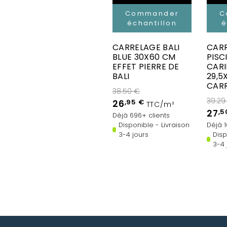
Commander
C
échantillon
é
CARRELAGE BALI
CAR
BLUE 30X60 CM
PISC
EFFET PIERRE DE
CARI
BALI
29,5
CARR
38.50 €
39.29
26
,95 €
TTC/m²
27
,5
Déjà 696+ clients
Disponible - Livraison
Déjà 1
3-4 jours
Disp
3-4 