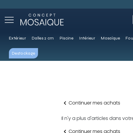
Extérieur
Dalles 2 cm
Piscine
Intérieur
Mosaïque
Fou
Destockage
chevron_left
Continuer mes achats
Il n'y a plus d'articles dans vot
chevron_left
Continuer mes achats