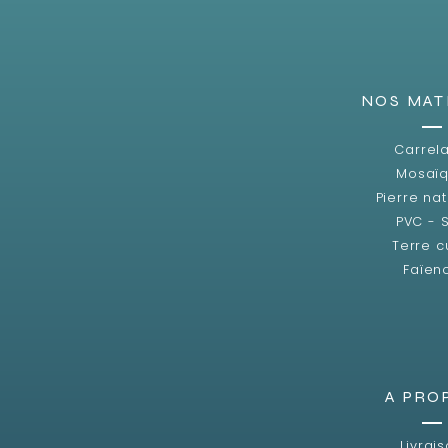
NOS MAT
Carrel
Mosaï
Pierre nat
PVC - 
Terre c
Faïen
A PRO
Livrai