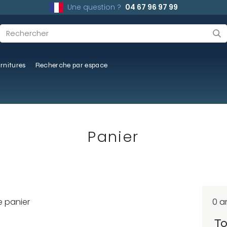
Une question ?
04 67 96 97 99
rnitures
Recherche par espace
Panier
re panier
0 ar
To