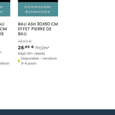
er
Commander
on
échantillon
LI
BALI ASH 30X60 CM
 CM
EFFET PIERRE DE
DE
BALI
38.50 €
26
,95 €
TTC/m²
²
Déjà 131+ clients
Disponible - Livraison
raison
3-4 jours