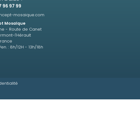
7 96 97 99
ncept-mosaique.com
t Mosaïque
ne - Route de Canet
rmont-l'Hérault
France
Ven. : 8h/12H - 13h/18h
dentialité