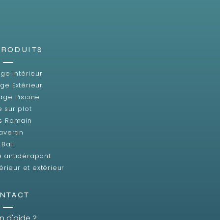
PRODUITS
ge Intérieur
ge Extérieur
age Piscine
e sur plot
s Romain
avertin
Bali
e antidérapant
érieur et extérieur
NTACT
n d'aide ?