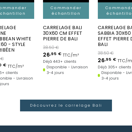
ommander
Commander
Command
chantillon
échantillon
échantill
RELAGE
CARRELAGE BALI
CARRELAGE BA
INE
30X60 CM EFFET
SABBIA 30X60
BBEAN WHITE
PIERRE DE BALI
EFFET PIERRE 
X60 - STYLE
BALI
38.50 €
IBÉEN
38.50 €
26
,95 €
TTC/m²
 €
26
,95 €
TTC/m
Déjà 443+ clients
0 €
TTC/m²
Disponible - Livraison
Déjà 305+ clients
6+ clients
3-4 jours
Disponible - Liv
onible - Livraison
3-4 jours
jours
Découvrez le carrelage Bali