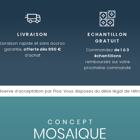
LIVRAISON
ECHANTILLON
GRATUIT
Livraison rapide et sans accroc
garantie,
offerte dès 990 €
Commandez
de 1 à 3
d’achat
échantillons
remboursés sur votre
prochaine commande
éserve d’acceptation par Floa. Vous disposez du délai légal de rétra