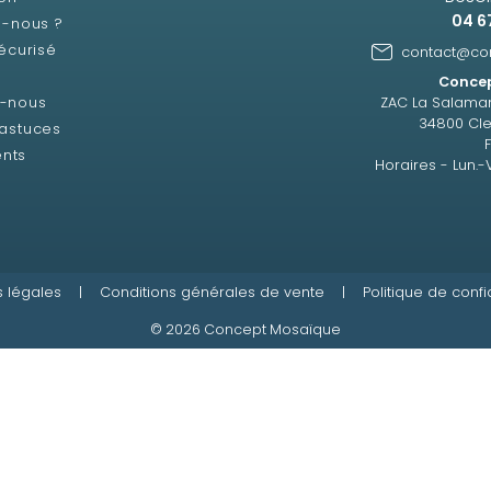
04 6
-nous ?
écurisé
contact@co
Concep
z-nous
ZAC La Salama
34800 Cle
 astuces
ents
Horaires - Lun.-
 légales
|
Conditions générales de vente
|
Politique de confi
© 2026 Concept Mosaïque