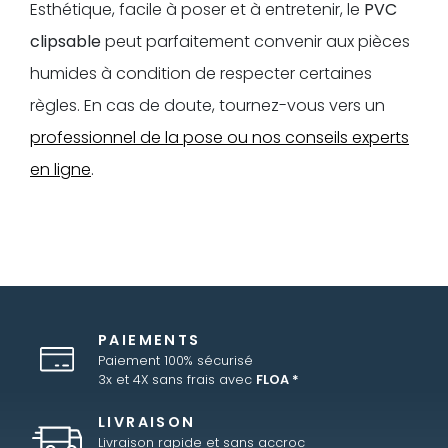
Esthétique, facile à poser et à entretenir, le
PVC
clipsable
peut parfaitement convenir aux pièces
humides à condition de respecter certaines
règles. En cas de doute, tournez-vous vers un
professionnel de la pose ou nos conseils experts
en ligne
.
PAIEMENTS
Paiement 100% sécurisé
3x et 4X sans frais avec
FLOA *
LIVRAISON
Livraison rapide et sans accroc