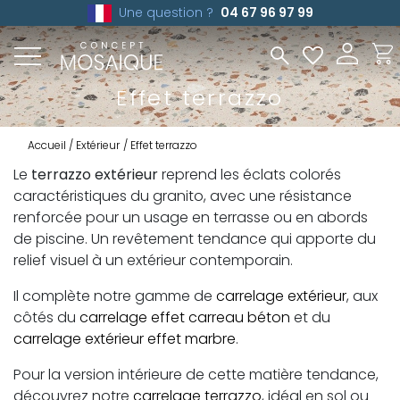
Une question ?
04 67 96 97 99
Effet terrazzo
Accueil
Extérieur
Effet terrazzo
Le
terrazzo extérieur
reprend les éclats colorés
caractéristiques du granito, avec une résistance
renforcée pour un usage en terrasse ou en abords
de piscine. Un revêtement tendance qui apporte du
relief visuel à un extérieur contemporain.
Il complète notre gamme de
carrelage extérieur
, aux
côtés du
carrelage effet carreau béton
et du
carrelage extérieur effet marbre
.
Pour la version intérieure de cette matière tendance,
découvrez notre
carrelage terrazzo
, idéal en sol ou