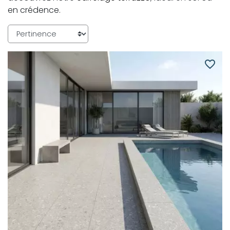
en crédence.
favorite_border