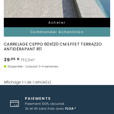
Acheter
Commander échantillon
CARRELAGE CEPPO 60X120 CM EFFET TERRAZZO
ANTIDÉRAPANT R11
39
,95 €
TTC/m²
Disponible - Livraison 3-4 semaines
Affichage 1-1 de 1 article(s)
PAIEMENTS
Paiement 100% sécurisé
3x et 4X sans frais avec
FLOA *