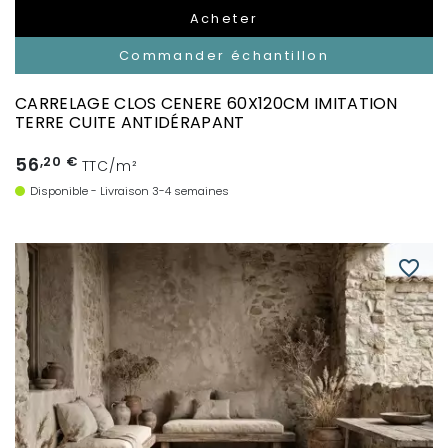
Acheter
Commander échantillon
CARRELAGE CLOS CENERE 60X120CM IMITATION
TERRE CUITE ANTIDÉRAPANT
56
,20 €
TTC/m²
Disponible - Livraison 3-4 semaines
favorite_border