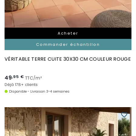
Acheter
Commander échantillon
VÉRITABLE TERRE CUITE 30X30 CM COULEUR ROUGE
49
,95 €
TTC/m²
Déjà 178+ clients
Disponible - Livraison 3-4 semaines
favorite_border