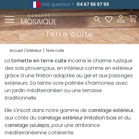
Une question ?
04 67 96 97 99
Terre cuite
Accueil
Extérieur
Terre cuite
La
tomette en terre cuite
incarne le charme rustique
des sols provençaux, en intérieur comme en extérieur
grâce à une finition adaptée au gel et aux passages
extérieurs. Sa teinte ocre patinée s'harmonise avec
un jardin méditerranéen ou une terrasse
traditionnelle.
Elle s'inscrit dans notre gamme de
carrelage extérieur
,
aux côtés du
carrelage extérieur imitation bois
et du
carrelage azulejos
, pour une ambiance
méditerranéenne cohérente.