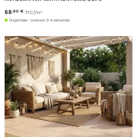
68
,80 €
TTC/m²
Disponible - Livraison 3-4 semaines
favorite_border