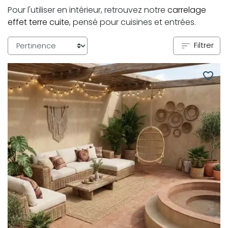
Pour l'utiliser en intérieur, retrouvez notre
carrelage
effet terre cuite
, pensé pour cuisines et entrées.
Filtrer
favorite_border