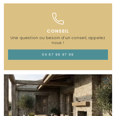
CONSEIL
Une question ou besoin d’un conseil, appelez
nous !
04 67 96 97 99
favorite_border