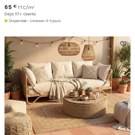
65
€
TTC/m²
Déjà 117+ clients
Disponible - Livraison 3-4 jours
favorite_border