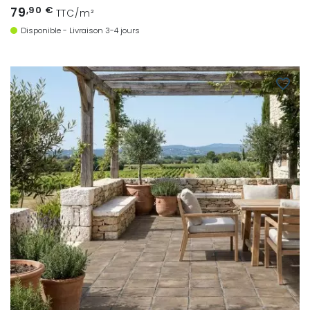
79
,90 €
TTC/m²
Disponible - Livraison 3-4 jours
favorite_border