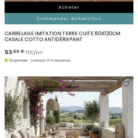
Acheter
Commander échantillon
CARRELAGE IMITATION TERRE CUITE 60X120CM
CASALE COTTO ANTIDÉRAPANT
53
,60 €
TTC/m²
Disponible - Livraison 3-4 semaines
favorite_border