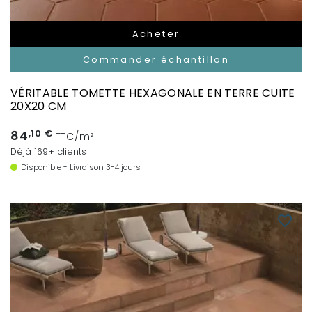
Acheter
Commander échantillon
VÉRITABLE TOMETTE HEXAGONALE EN TERRE CUITE
20X20 CM
84
,10 €
TTC/m²
Déjà 169+ clients
Disponible - Livraison 3-4 jours
favorite_border