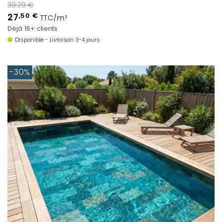
39.29 €
27
,50 €
TTC/m²
Déjà 16+ clients
Disponible - Livraison 3-4 jours
-30%
favorite_border