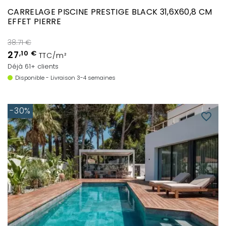
CARRELAGE PISCINE PRESTIGE BLACK 31,6X60,8 CM
EFFET PIERRE
38.71 €
27
,10 €
TTC/m²
Déjà 61+ clients
Disponible - Livraison 3-4 semaines
-30%
favorite_border