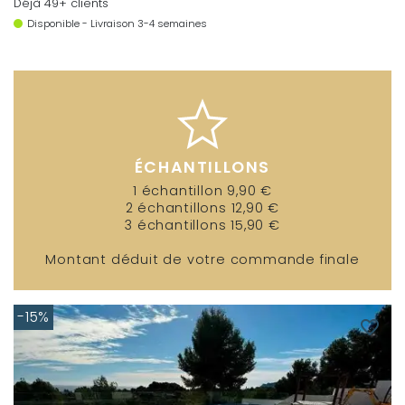
Déjà 49+ clients
Disponible - Livraison 3-4 semaines
ÉCHANTILLONS
1 échantillon 9,90 €
2 échantillons 12,90 €
3 échantillons 15,90 €
Montant déduit de votre commande finale
-15%
favorite_border