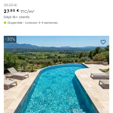
39.29 €
27
,50 €
TTC/m²
Déjà 18+ clients
Disponible - Livraison 3-4 semaines
-30%
favorite_border