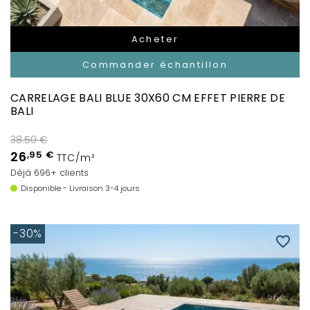
Acheter
Commander échantillon
CARRELAGE BALI BLUE 30X60 CM EFFET PIERRE DE
BALI
38.50 €
26
,95 €
TTC/m²
Déjà 696+ clients
Disponible - Livraison 3-4 jours
-30%
favorite_border