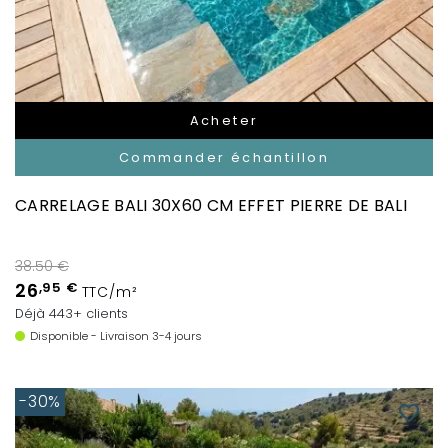
Acheter
Commander échantillon
CARRELAGE BALI 30X60 CM EFFET PIERRE DE BALI
38.50 €
26
,95 €
TTC/m²
Déjà 443+ clients
Disponible - Livraison 3-4 jours
-30%
favorite_border