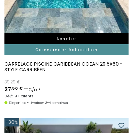
Acheter
Commander échantillon
CARRELAGE PISCINE CARIBBEAN OCEAN 29,5X60 -
STYLE CARRIBÉEN
39.29 €
27
,50 €
TTC/m²
Déjà 9+ clients
Disponible - Livraison 3-4 semaines
-30%
favorite_border