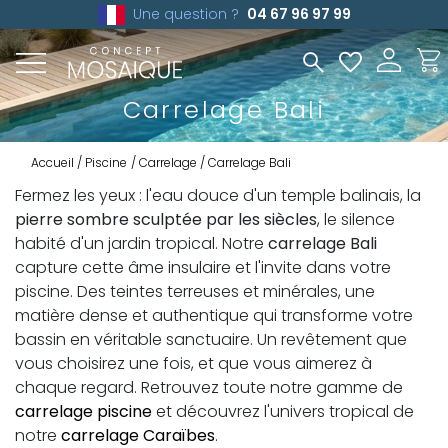
Une question ?
04 67 96 97 99
Carrelage Bali
Accueil
Piscine
Carrelage
Carrelage Bali
Fermez les yeux : l'eau douce d'un temple balinais, la
pierre sombre sculptée par les siècles
, le silence
habité d'un jardin tropical. Notre
carrelage Bali
capture cette âme insulaire et l'invite dans votre
piscine. Des teintes terreuses et minérales, une
matière dense et authentique qui transforme votre
bassin en véritable sanctuaire. Un revêtement que
vous choisirez une fois, et que vous aimerez à
chaque regard. Retrouvez toute notre gamme de
carrelage piscine
et découvrez l'univers tropical de
notre
carrelage Caraïbes
.