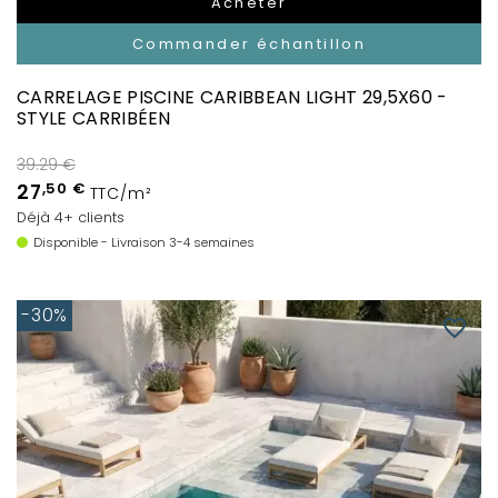
Acheter
Commander échantillon
CARRELAGE PISCINE CARIBBEAN LIGHT 29,5X60 -
STYLE CARRIBÉEN
39.29 €
27
,50 €
TTC/m²
Déjà 4+ clients
Disponible - Livraison 3-4 semaines
-30%
favorite_border