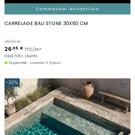
Commander échantillon
CARRELAGE BALI STONE 30X60 CM
38.50 €
26
,95 €
TTC/m²
Déjà 515+ clients
Disponible - Livraison 3-4 jours
-30%
favorite_border