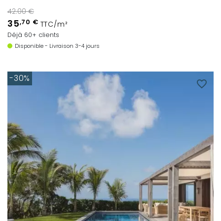
42.00 €
35
,70 €
TTC/m²
Déjà 60+ clients
Disponible - Livraison 3-4 jours
-30%
favorite_border