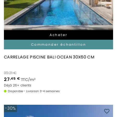
Acheter
Commander échantillon
CARRELAGE PISCINE BALI OCEAN 30X60 CM
39.21 €
27
,45 €
TTC/m²
Déjà 26+ clients
Disponible - Livraison 3-4 semaines
-30%
favorite_border