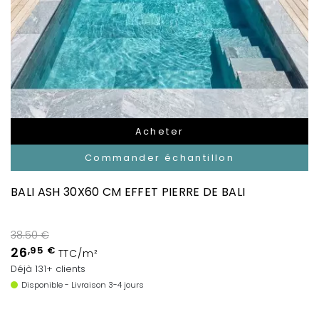
Acheter
Commander échantillon
BALI ASH 30X60 CM EFFET PIERRE DE BALI
38.50 €
26
,95 €
TTC/m²
Déjà 131+ clients
Disponible - Livraison 3-4 jours