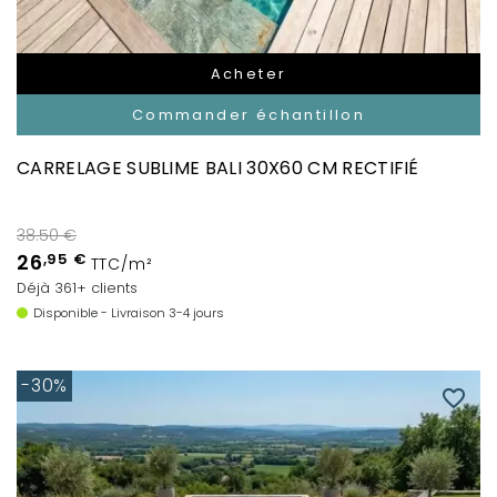
Acheter
Commander échantillon
CARRELAGE SUBLIME BALI 30X60 CM RECTIFIÉ
38.50 €
26
,95 €
TTC/m²
Déjà 361+ clients
Disponible - Livraison 3-4 jours
-30%
favorite_border