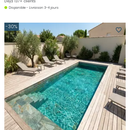
Déjà 137+ clients
Disponible - Livraison 3-4 jours
-30%
favorite_border