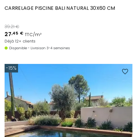
CARRELAGE PISCINE BALI NATURAL 30X60 CM
39.21 €
27
,45 €
TTC/m²
Déjà 12+ clients
Disponible - Livraison 3-4 semaines
-15%
favorite_border