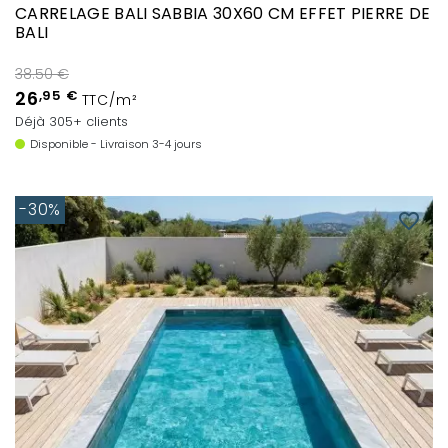
CARRELAGE BALI SABBIA 30X60 CM EFFET PIERRE DE
BALI
38.50 €
26
,95 €
TTC/m²
Déjà 305+ clients
Disponible - Livraison 3-4 jours
-30%
favorite_border