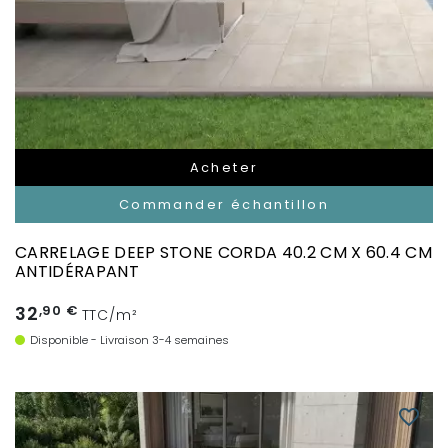
Acheter
Commander échantillon
CARRELAGE DEEP STONE CORDA 40.2 CM X 60.4 CM
ANTIDÉRAPANT
32
,90 €
TTC/m²
Disponible - Livraison 3-4 semaines
favorite_border