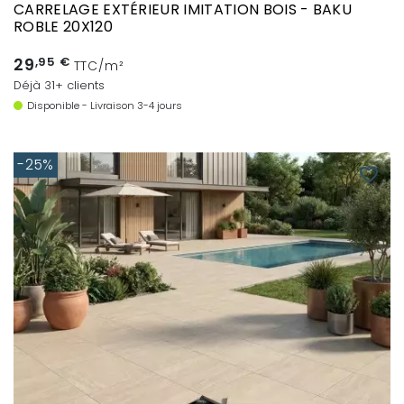
CARRELAGE EXTÉRIEUR IMITATION BOIS - BAKU
ROBLE 20X120
29
,95 €
TTC/m²
Déjà 31+ clients
Disponible - Livraison 3-4 jours
-25%
favorite_border