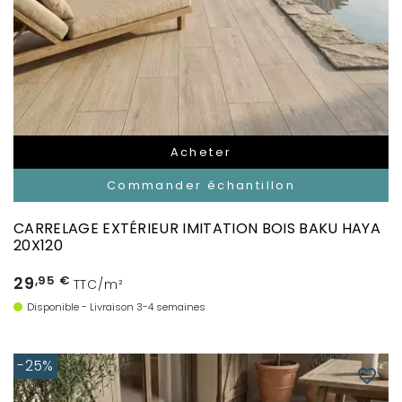
Acheter
Commander échantillon
CARRELAGE EXTÉRIEUR IMITATION BOIS BAKU HAYA
20X120
29
,95 €
TTC/m²
Disponible - Livraison 3-4 semaines
-25%
favorite_border