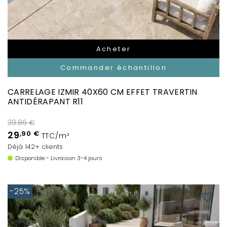
Acheter
Commander échantillon
CARRELAGE IZMIR 40X60 CM EFFET TRAVERTIN
ANTIDÉRAPANT R11
39.86 €
29
,90 €
TTC/m²
Déjà 142+ clients
Disponible - Livraison 3-4 jours
-25%
favorite_border