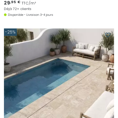
29
,95 €
TTC/m²
Déjà 72+ clients
Disponible - Livraison 3-4 jours
-25%
favorite_border