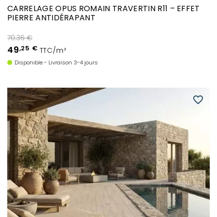
CARRELAGE OPUS ROMAIN TRAVERTIN R11 – EFFET
PIERRE ANTIDÉRAPANT
70.36 €
49
,25 €
TTC/m²
Disponible - Livraison 3-4 jours
favorite_border