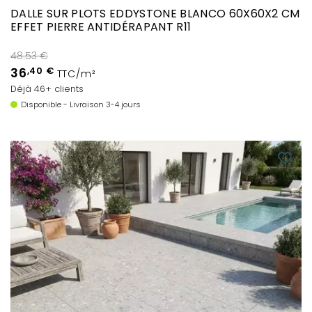
DALLE SUR PLOTS EDDYSTONE BLANCO 60X60X2 CM
EFFET PIERRE ANTIDÉRAPANT R11
48.53 €
36
,40 €
TTC/m²
Déjà 46+ clients
Disponible - Livraison 3-4 jours
favorite_border