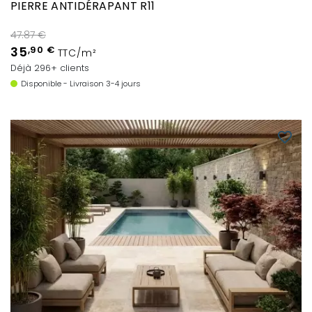
PIERRE ANTIDÉRAPANT R11
47.87 €
35
,90 €
TTC/m²
Déjà 296+ clients
Disponible - Livraison 3-4 jours
favorite_border