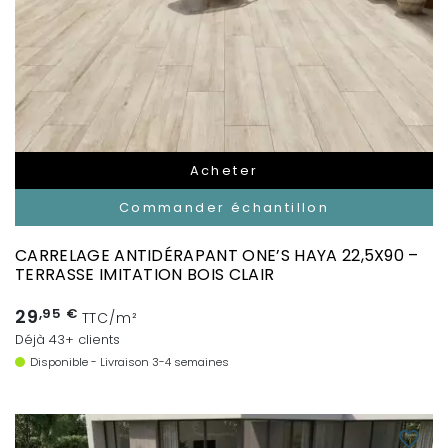
Acheter
Commander échantillon
CARRELAGE ANTIDÉRAPANT ONE’S HAYA 22,5X90 –
TERRASSE IMITATION BOIS CLAIR
29
,95 €
TTC/m²
Déjà 43+ clients
Disponible - Livraison 3-4 semaines
favorite_border