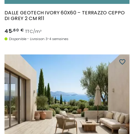
DALLE GEOTECH IVORY 60X60 – TERRAZZO CEPPO
DI GREY 2 CM R11
45
,60 €
TTC/m²
Disponible - Livraison 3-4 semaines
favorite_border