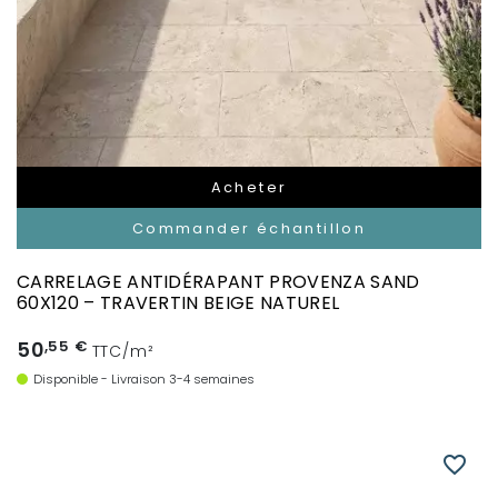
Acheter
Commander échantillon
CARRELAGE ANTIDÉRAPANT PROVENZA SAND
60X120 – TRAVERTIN BEIGE NATUREL
50
,55 €
TTC/m²
Disponible - Livraison 3-4 semaines
favorite_border