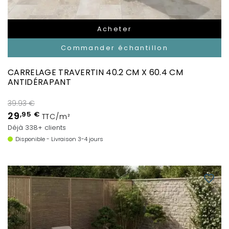
Acheter
Commander échantillon
CARRELAGE TRAVERTIN 40.2 CM X 60.4 CM
ANTIDÉRAPANT
39.93 €
29
,95 €
TTC/m²
Déjà 338+ clients
Disponible - Livraison 3-4 jours
favorite_border