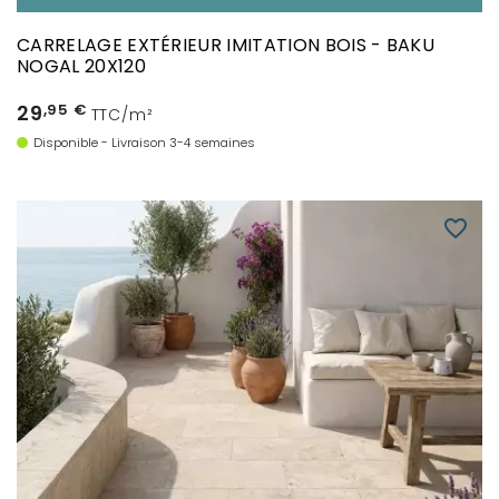
CARRELAGE EXTÉRIEUR IMITATION BOIS - BAKU
NOGAL 20X120
29
,95 €
TTC/m²
Disponible - Livraison 3-4 semaines
favorite_border