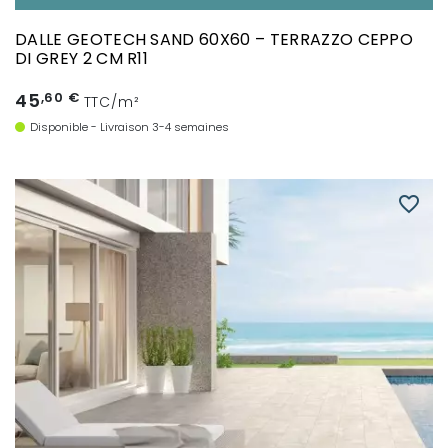
DALLE GEOTECH SAND 60X60 – TERRAZZO CEPPO
DI GREY 2 CM R11
45
,60 €
TTC/m²
Disponible - Livraison 3-4 semaines
favorite_border