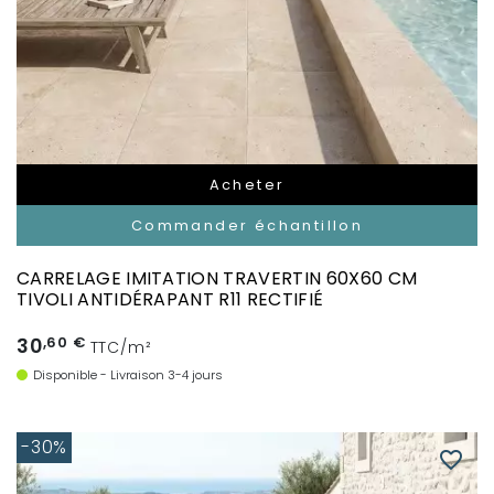
Acheter
Commander échantillon
CARRELAGE IMITATION TRAVERTIN 60X60 CM
TIVOLI ANTIDÉRAPANT R11 RECTIFIÉ
30
,60 €
TTC/m²
Disponible - Livraison 3-4 jours
-30%
favorite_border