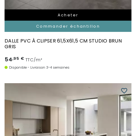
Acheter
Commander échantillon
DALLE PVC À CLIPSER 61,5X61,5 CM STUDIO BRUN
GRIS
54
,95 €
TTC/m²
Disponible - Livraison 3-4 semaines
favorite_border