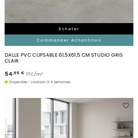
Acheter
Commander échantillon
DALLE PVC CLIPSABLE 61,5X61,5 CM STUDIO GRIS
CLAIR
54
,95 €
TTC/m²
Disponible - Livraison 3-4 semaines
favorite_border