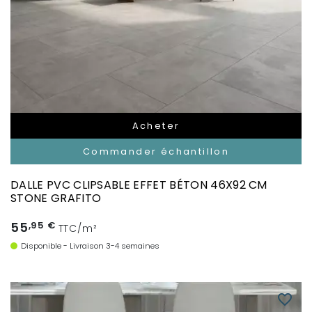
Acheter
Commander échantillon
DALLE PVC CLIPSABLE EFFET BÉTON 46X92 CM
STONE GRAFITO
55
,95 €
TTC/m²
Disponible - Livraison 3-4 semaines
favorite_border