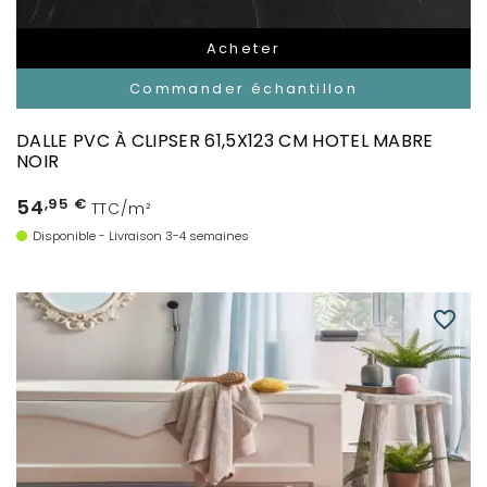
Acheter
Commander échantillon
DALLE PVC À CLIPSER 61,5X123 CM HOTEL MABRE
NOIR
54
,95 €
TTC/m²
Disponible - Livraison 3-4 semaines
favorite_border