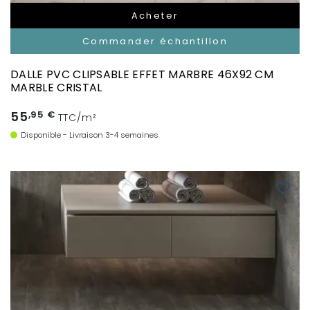
Acheter
Commander échantillon
DALLE PVC CLIPSABLE EFFET MARBRE 46X92 CM
MARBLE CRISTAL
55
,95 €
TTC/m²
Disponible - Livraison 3-4 semaines
favorite_border