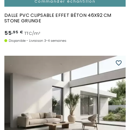
Commander échantillon
DALLE PVC CLIPSABLE EFFET BÉTON 46X92 CM
STONE GRUNGE
55
,95 €
TTC/m²
Disponible - Livraison 3-4 semaines
favorite_border