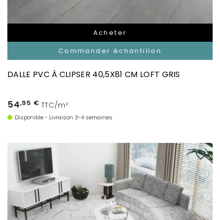
Acheter
Commander échantillon
DALLE PVC À CLIPSER 40,5X81 CM LOFT GRIS
54
,95 €
TTC/m²
Disponible - Livraison 3-4 semaines
favorite_border