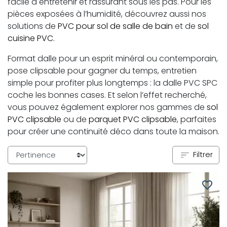
facile à entretenir et rassurant sous les pas. Pour les
pièces exposées à l’humidité, découvrez aussi nos
solutions de
PVC pour sol de salle de bain
et de
sol
cuisine PVC
.
Format dalle pour un esprit minéral ou contemporain,
pose clipsable pour gagner du temps, entretien
simple pour profiter plus longtemps : la dalle PVC SPC
coche les bonnes cases. Et selon l’effet recherché,
vous pouvez également explorer nos gammes de
sol
PVC clipsable
ou de
parquet PVC clipsable
, parfaites
pour créer une continuité déco dans toute la maison.
Filtrer
favorite_border