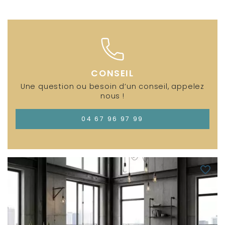
CONSEIL
Une question ou besoin d’un conseil, appelez
nous !
04 67 96 97 99
favorite_border