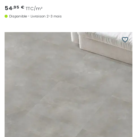
54
,95 €
TTC/m²
Disponible - Livraison 2-3 mois
favorite_border