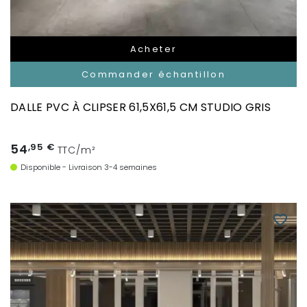
Acheter
Commander échantillon
DALLE PVC À CLIPSER 61,5X61,5 CM STUDIO GRIS
54
,95 €
TTC/m²
Disponible - Livraison 3-4 semaines
favorite_border