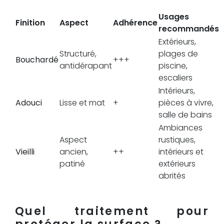
Usages
Finition
Aspect
Adhérence
recommandés
Extérieurs,
Structuré,
plages de
Bouchardé
+++
antidérapant
piscine,
escaliers
Intérieurs,
Adouci
Lisse et mat
+
pièces à vivre,
salle de bains
Ambiances
Aspect
rustiques,
Vieilli
ancien,
++
intérieurs et
patiné
extérieurs
abrités
Quel traitement pour