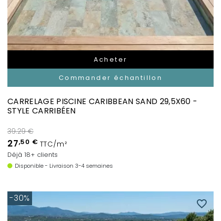
Acheter
Commander échantillon
CARRELAGE PISCINE CARIBBEAN SAND 29,5X60 -
STYLE CARRIBÉEN
39.29 €
27
,50 €
TTC/m²
Déjà 18+ clients
Disponible - Livraison 3-4 semaines
-30%
favorite_border