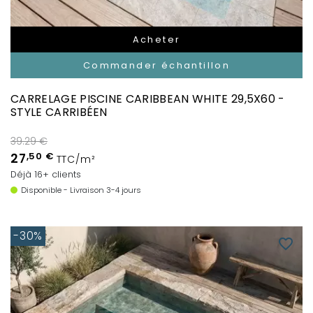
Acheter
Commander échantillon
CARRELAGE PISCINE CARIBBEAN WHITE 29,5X60 -
STYLE CARRIBÉEN
39.29 €
27
,50 €
TTC/m²
Déjà 16+ clients
Disponible - Livraison 3-4 jours
-30%
favorite_border