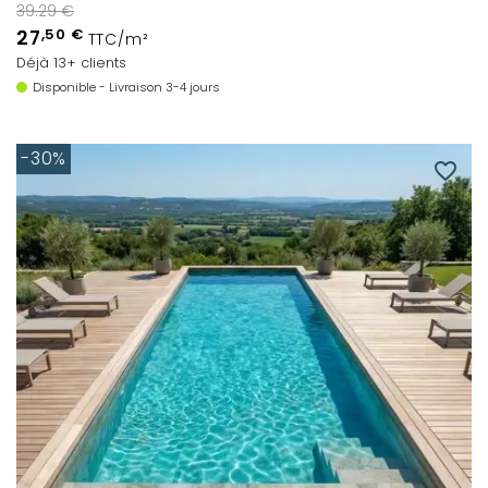
39.29 €
27
,50 €
TTC/m²
Déjà 13+ clients
Disponible - Livraison 3-4 jours
-30%
favorite_border