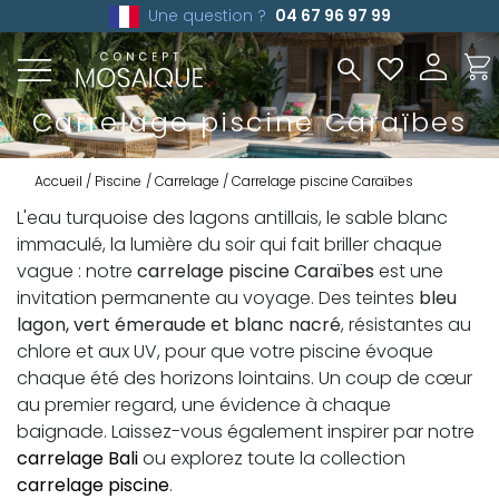
Une question ?
04 67 96 97 99
Carrelage piscine Caraïbes
Accueil
Piscine
Carrelage
Carrelage piscine Caraïbes
L'eau turquoise des lagons antillais, le sable blanc
immaculé, la lumière du soir qui fait briller chaque
vague : notre
carrelage piscine Caraïbes
est une
invitation permanente au voyage. Des teintes
bleu
lagon, vert émeraude et blanc nacré
, résistantes au
chlore et aux UV, pour que votre piscine évoque
chaque été des horizons lointains. Un coup de cœur
au premier regard, une évidence à chaque
baignade. Laissez-vous également inspirer par notre
carrelage Bali
ou explorez toute la collection
carrelage piscine
.