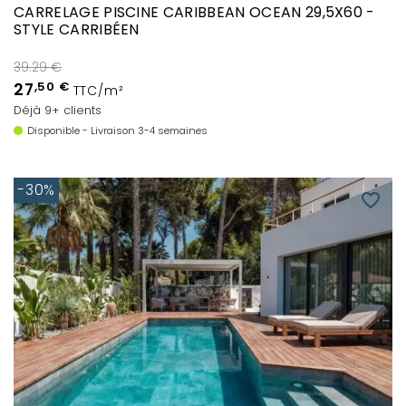
CARRELAGE PISCINE CARIBBEAN OCEAN 29,5X60 -
STYLE CARRIBÉEN
39.29 €
27
,50 €
TTC/m²
Déjà 9+ clients
Disponible - Livraison 3-4 semaines
-30%
favorite_border