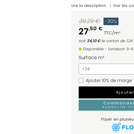
Lire la description
|
Voir les ca
39.29 €
-30%
,50 €
27
TTC/m²
soit
34,10 €
le carton
de 1.24
Disponible - Livraison 3-
Surface m²
Ajouter 10% de marge
Ajoute
Commander 
Remboursé lo
Payer en plusieur