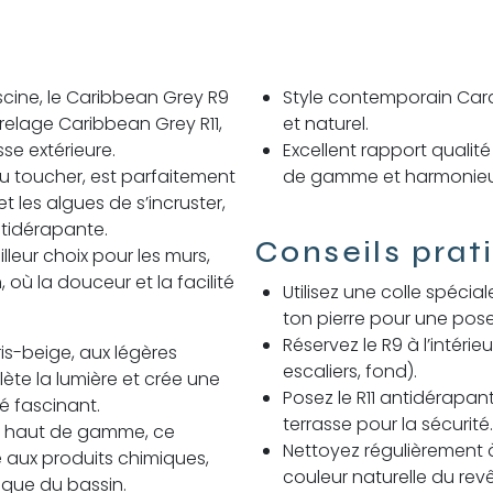
scine, le Caribbean Grey R9
Style contemporain Cara
relage Caribbean Grey R11,
et naturel.
se extérieure.
Excellent rapport qualité 
u toucher, est parfaitement
de gamme et harmonieu
et les algues de s’incruster,
ntidérapante.
Conseils prat
illeur choix pour les murs,
où la douceur et la facilité
Utilisez une colle spécia
ton pierre pour une pose
Réservez le R9 à l’intéri
ris-beige, aux légères
escaliers, fond).
ète la lumière et crée une
Posez le R11 antidérapant
té fascinant.
terrasse pour la sécurité.
au haut de gamme, ce
Nettoyez régulièrement à 
 aux produits chimiques,
couleur naturelle du rev
ique du bassin.