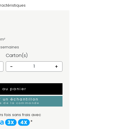
ractéristiques
 m²
4 semaines
Carton(s)
-
+
r au panier
un échantillon
rs de la commande
s fois sans frais avec
*