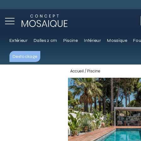
Extérieur
Dalles 2 cm
Piscine
Intérieur
Mosaïque
Fou
Destockage
Accueil
Piscine