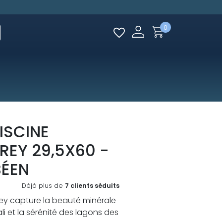
0
ISCINE
REY 29,5X60 -
BÉEN
Déjà plus de
7 clients séduits
ey capture la beauté minérale
ali et la sérénité des lagons des