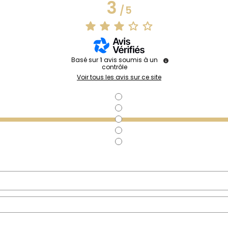
3
/
5
Basé sur
1
avis soumis à un
contrôle
Voir tous les avis sur ce site