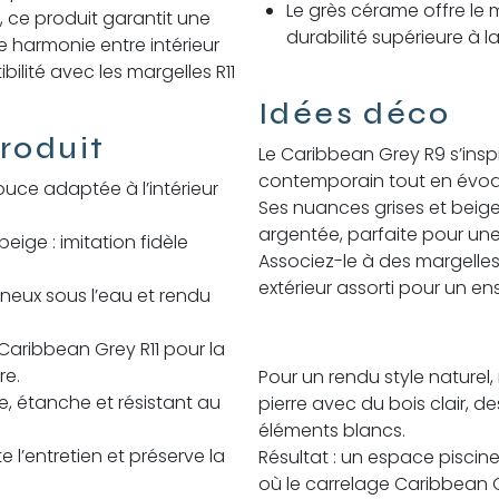
Le grès cérame offre le m
, ce produit garantit une
durabilité supérieure à l
e harmonie entre intérieur
bilité avec les margelles R11
Idées déco
roduit
Le Caribbean Grey R9 s’inspi
contemporain tout en évoqu
uce adaptée à l’intérieur
Ses nuances grises et beig
argentée, parfaite pour une
beige : imitation fidèle
Associez-le à des margelles
extérieur assorti pour un e
ineux sous l’eau et rendu
aribbean Grey R11 pour la
re.
Pour un rendu style naturel
e, étanche et résistant au
pierre avec du bois clair, d
éléments blancs.
e l’entretien et préserve la
Résultat : un espace piscine
où le carrelage Caribbean 