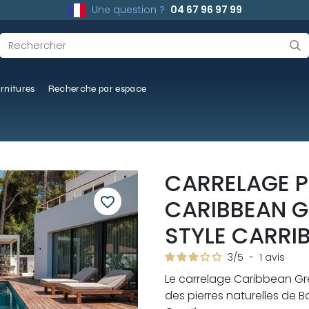
Une question ?
04 67 96 97 99
rnitures
Recherche par espace
CARRELAGE P
favorite_border
CARIBBEAN G
STYLE CARRI
3
/
5
-
1
avis
Le carrelage Caribbean Gr
des pierres naturelles de B