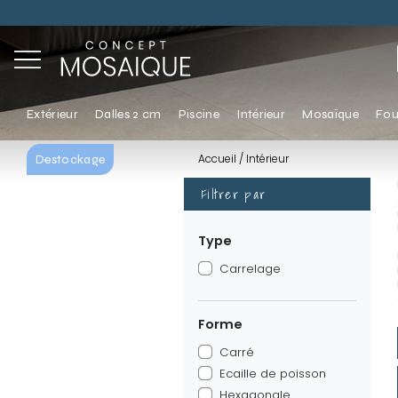
Extérieur
Dalles 2 cm
Piscine
Intérieur
Mosaïque
Fou
Accueil
Intérieur
Destockage
Filtrer par
Type
Carrelage
Forme
Carré
Ecaille de poisson
Hexagonale