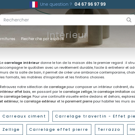
Une question ?
04 67 96 97 99
Intérieur
rnitures
Recherche par espace
Le
carrelage intérieur
donne le ton de la maison dès le premier regard : il struc
accompagne le quotidien avec un revêtement durable, facile à entretenir et ad
murs de la salle de bain, il permet de créer une ambiance contemporaine, chal
les formats, les matières d’inspiration et les finitions choisies.
Retrouvez notre sélection de
carrelage
pour composer un intérieur cohérent, du
intérieur effet bois
, en passant par le
carrelage zellige
, le
carrelage imitation c
le
carrelage beige
. Pour une continuité visuelle entre dedans et dehors, explore
et extérieur
, le
carrelage extérieur
et le
parement pierre
pour habiller les murs a
Carreaux ciment
Carrelage travertin - Effet pi
Zellige
Carrelage effet pierre
Terrazzo
I