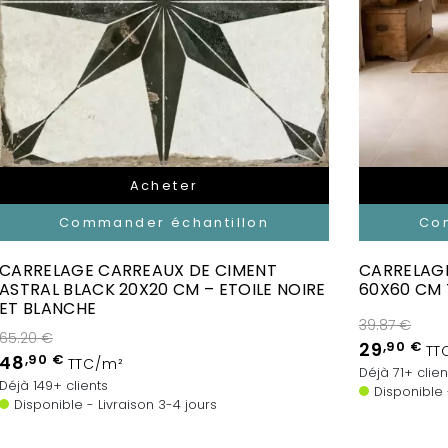
Acheter
Commander échantillon
Co
CARRELAGE CARREAUX DE CIMENT
CARRELAGE
ASTRAL BLACK 20X20 CM – ETOILE NOIRE
60X60 CM 
ET BLANCHE
39.87 €
65.20 €
29
,90 €
TT
48
,90 €
TTC/m²
Déjà 71+ clien
Déjà 149+ clients
Disponible
Disponible - Livraison 3-4 jours