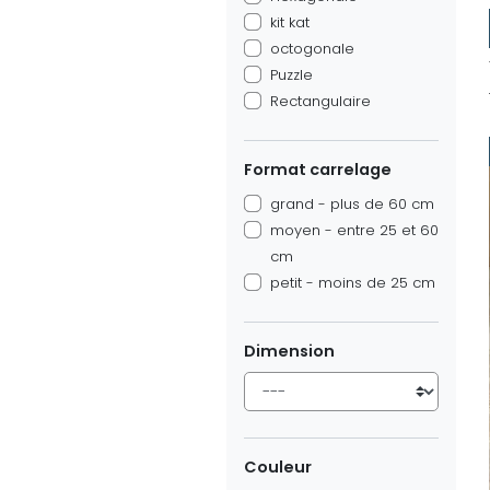
kit kat
octogonale
Puzzle
Rectangulaire
Format carrelage
grand - plus de 60 cm
moyen - entre 25 et 60
cm
petit - moins de 25 cm
Dimension
Couleur