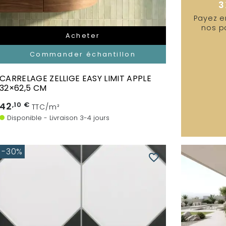
3
Payez e
nos p
Acheter
Commander échantillon
CARRELAGE ZELLIGE EASY LIMIT APPLE
32×62,5 CM
42
,10 €
TTC/m²
Disponible - Livraison 3-4 jours
-30%
favorite_border