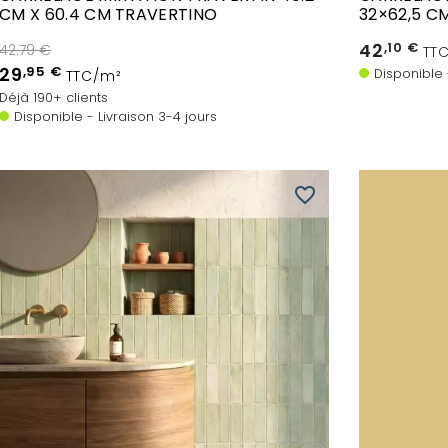
CM X 60.4 CM TRAVERTINO
32×62,5 C
42
,10 €
42.79 €
TT
29
,95 €
Disponible 
TTC/m²
Déjà 190+ clients
Disponible - Livraison 3-4 jours
favorite_border