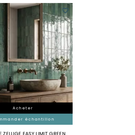
favorite_border
Acheter
mmander échantillon
 ZELLIGE EASY LIMIT GREEN