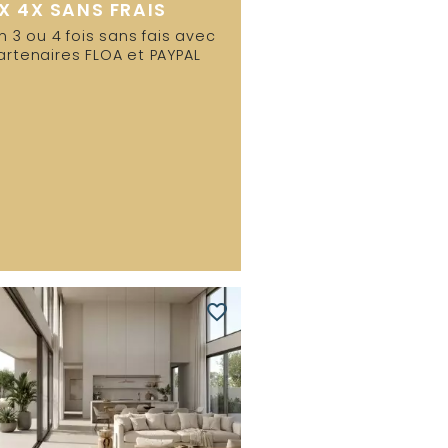
X 4X SANS FRAIS
n 3 ou 4 fois sans fais avec
artenaires FLOA et PAYPAL
favorite_border