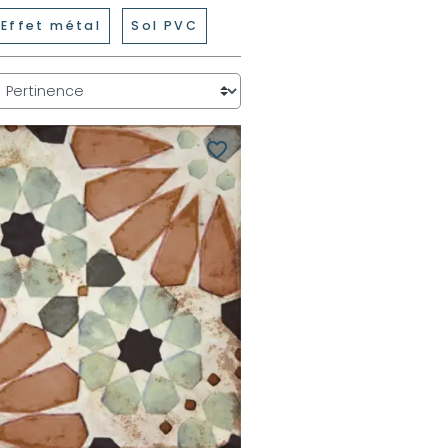
Effet métal
Sol PVC
favorite_border