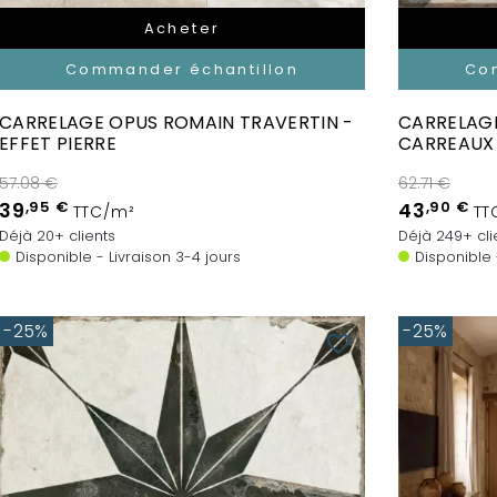
Acheter
Commander échantillon
Co
CARRELAGE OPUS ROMAIN TRAVERTIN -
CARRELAGE
EFFET PIERRE
CARREAUX 
57.08 €
62.71 €
39
,95 €
43
,90 €
TTC/m²
TT
Déjà 20+ clients
Déjà 249+ cli
Disponible - Livraison 3-4 jours
Disponible 
-25%
-25%
favorite_border