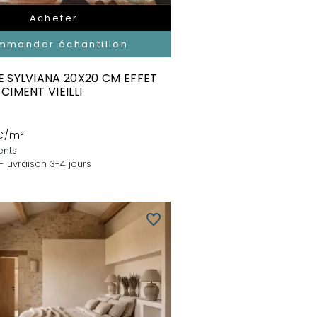
Acheter
mmander échantillon
 SYLVIANA 20X20 CM EFFET
CIMENT VIEILLI
C/m²
ents
- Livraison 3-4 jours
favorite_border