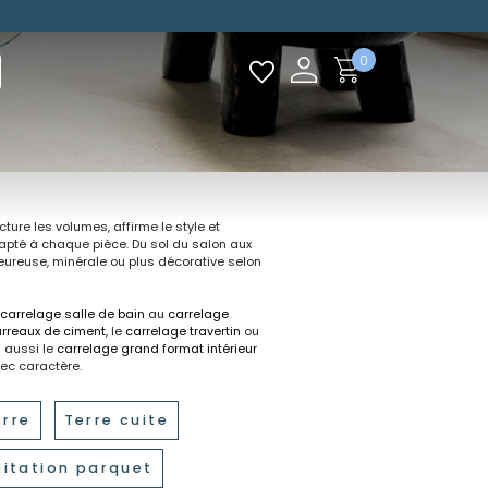
0
ture les volumes, affirme le style et
apté à chaque pièce. Du sol du salon aux
eureuse, minérale ou plus décorative selon
carrelage salle de bain
au
carrelage
arreaux de ciment
, le
carrelage travertin
ou
z aussi le
carrelage grand format intérieur
vec caractère.
erre
Terre cuite
mitation parquet