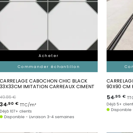
Acheter
Commander échantillon
Co
CARRELAGE CABOCHON CHIC BLACK
CARRELAGE
33X33CM IMITATION CARREAUX CIMENT
90X90 CM 
54
,95 €
49.86 €
TT
34
,90 €
Déjà 5+ clien
TTC/m²
Disponible
Déjà 107+ clients
Disponible - Livraison 3-4 semaines