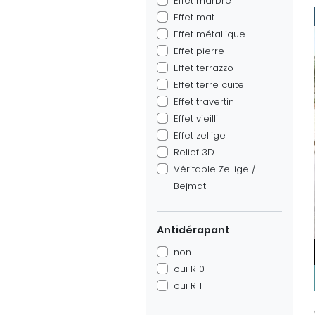
Effet marbre
Effet mat
Effet métallique
Effet pierre
Effet terrazzo
Effet terre cuite
Effet travertin
Effet vieilli
Effet zellige
Relief 3D
Véritable Zellige /
Bejmat
Antidérapant
non
oui R10
oui R11