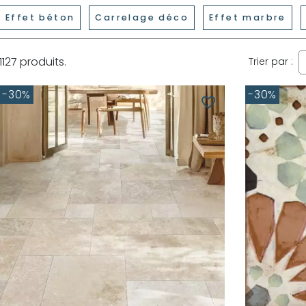
Effet béton
Carrelage déco
Effet marbre
1127 produits.
Trier par :
-30%
-30%
favorite_border