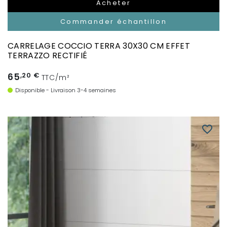
Acheter
Commander échantillon
CARRELAGE COCCIO TERRA 30X30 CM EFFET
TERRAZZO RECTIFIÉ
65
,20 €
TTC/m²
Disponible - Livraison 3-4 semaines
favorite_border