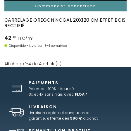
Commander échantillon
CARRELAGE OREGON NOGAL 20X120 CM EFFET BOIS
RECTIFIÉ
42
€
TTC/m²
Disponible - Livraison 3-4 semaines
Affichage 1-4 de 4 article(s)
PAIEMENTS
Paiement 100% sécurisé
3x et 4X sans frais avec
FLOA *
LIVRAISON
Livraison rapide et sans accroc
garantie,
offerte dès 990 €
d’achat
ECHANTILLON GRATUIT