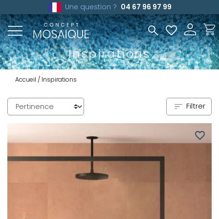
Une question ?
04 67 96 97 99
Inspirations
Accueil
Inspirations
Filtrer
favorite_border