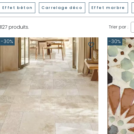
Effet béton
Carrelage déco
Effet marbre
1127 produits.
Trier par :
-30%
-30%
favorite_border