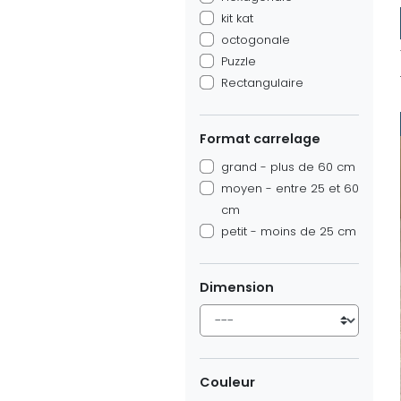
kit kat
octogonale
Puzzle
Rectangulaire
Format carrelage
grand - plus de 60 cm
moyen - entre 25 et 60
cm
petit - moins de 25 cm
Dimension
Couleur