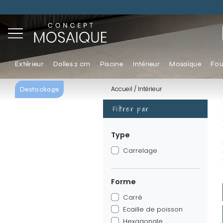
Extérieur
Dalles 2 cm
Piscine
Intérieur
Mosaïque
Fou
Accueil
Intérieur
Destockage
Filtrer par
Type
Carrelage
Forme
Carré
Ecaille de poisson
Hexagonale