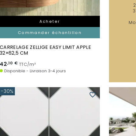
2
3
Acheter
Mo
Commander échantillon
CARRELAGE ZELLIGE EASY LIMIT APPLE
32×62,5 CM
42
,10 €
TTC/m²
Disponible - Livraison 3-4 jours
-30%
favorite_border