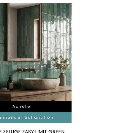
favorite_border
Acheter
mmander échantillon
 ZELLIGE EASY LIMIT GREEN