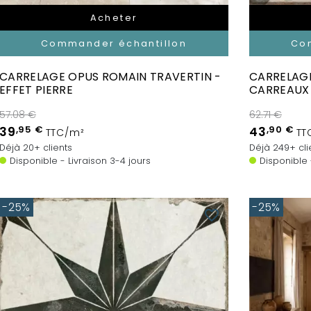
Acheter
Commander échantillon
Co
CARRELAGE OPUS ROMAIN TRAVERTIN -
CARRELAGE
EFFET PIERRE
CARREAUX 
57.08 €
62.71 €
39
,95 €
43
,90 €
TTC/m²
TT
Déjà 20+ clients
Déjà 249+ cli
Disponible - Livraison 3-4 jours
Disponible 
-25%
-25%
favorite_border