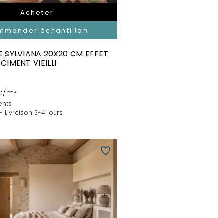
Acheter
mmander échantillon
 SYLVIANA 20X20 CM EFFET
CIMENT VIEILLI
C/m²
ents
- Livraison 3-4 jours
favorite_border