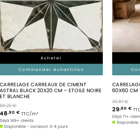
Acheter
Commander échantillon
Co
CARRELAGE CARREAUX DE CIMENT
CARRELAGE
ASTRAL BLACK 20X20 CM – ETOILE NOIRE
60X60 CM 
ET BLANCHE
39.87 €
65.20 €
29
,90 €
TT
48
,90 €
TTC/m²
Déjà 71+ clien
Déjà 149+ clients
Disponible
Disponible - Livraison 3-4 jours