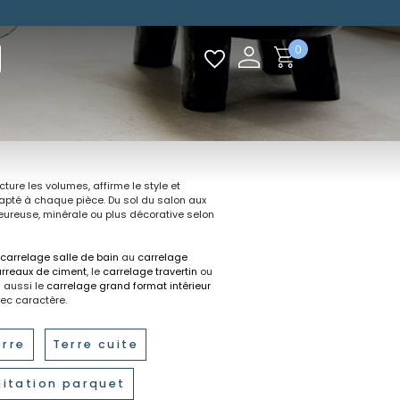
0
ture les volumes, affirme le style et
apté à chaque pièce. Du sol du salon aux
eureuse, minérale ou plus décorative selon
carrelage salle de bain
au
carrelage
arreaux de ciment
, le
carrelage travertin
ou
z aussi le
carrelage grand format intérieur
vec caractère.
erre
Terre cuite
mitation parquet