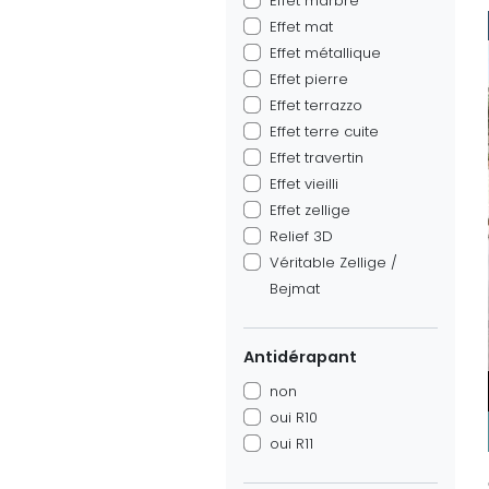
Effet marbre
Effet mat
Effet métallique
Effet pierre
Effet terrazzo
Effet terre cuite
Effet travertin
Effet vieilli
Effet zellige
Relief 3D
Véritable Zellige /
Bejmat
Antidérapant
non
oui R10
oui R11