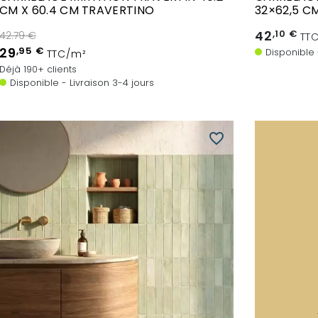
CM X 60.4 CM TRAVERTINO
32×62,5 C
42
,10 €
42.79 €
TT
29
,95 €
Disponible 
TTC/m²
Déjà 190+ clients
Disponible - Livraison 3-4 jours
favorite_border