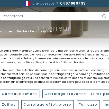
Une question ?
04 67 96 97 99
Intérieur
rnitures
Recherche par espace
Le
carrelage intérieur
donne le ton de la maison dès le premier regard : il struc
accompagne le quotidien avec un revêtement durable, facile à entretenir et ad
murs de la salle de bain, il permet de créer une ambiance contemporaine, chal
les formats, les matières d’inspiration et les finitions choisies.
Retrouvez notre sélection de
carrelage
pour composer un intérieur cohérent, du
intérieur effet bois
, en passant par le
carrelage zellige
, le
carrelage imitation c
le
carrelage beige
. Pour une continuité visuelle entre dedans et dehors, explore
et extérieur
, le
carrelage extérieur
et le
parement pierre
pour habiller les murs a
Carreaux ciment
Carrelage travertin - Effet pi
Zellige
Carrelage effet pierre
Terrazzo
I