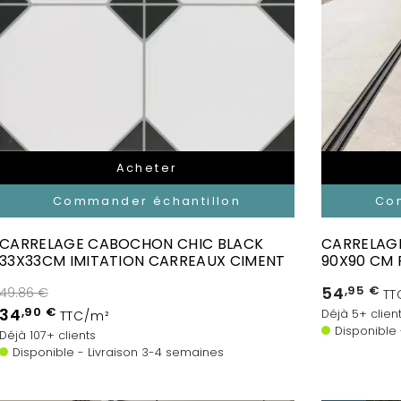
Acheter
Commander échantillon
Co
CARRELAGE CABOCHON CHIC BLACK
CARRELAGE
33X33CM IMITATION CARREAUX CIMENT
90X90 CM 
54
,95 €
49.86 €
TT
34
,90 €
Déjà 5+ clien
TTC/m²
Disponible
Déjà 107+ clients
Disponible - Livraison 3-4 semaines