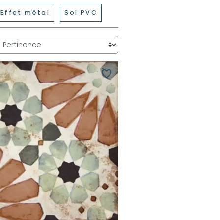
Effet métal
Sol PVC
favorite_border