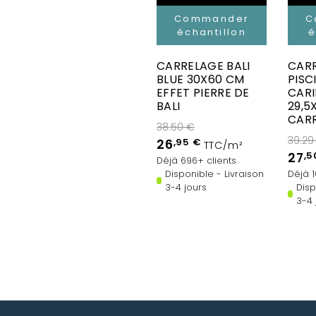
Commander
C
échantillon
é
CARRELAGE BALI
CAR
BLUE 30X60 CM
PISC
EFFET PIERRE DE
CARI
BALI
29,5
CARR
38.50 €
39.29
26
,95 €
TTC/m²
27
,5
Déjà 696+ clients
Disponible - Livraison
Déjà 1
3-4 jours
Disp
3-4 