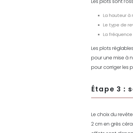
Les plots sont l’o
La hauteur à 
Le type de r
La fréquence d
Les plots réglable
pour une mise à ni
pour corriger les pe
Étape 3 : 
Le choix du revêt
2 cm en grès céra