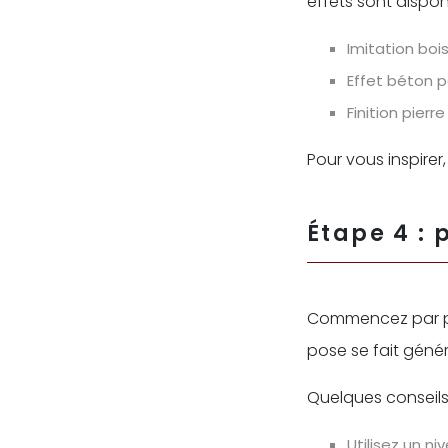
effets sont disponi
Imitation boi
Effet béton p
Finition pier
Pour vous inspirer
Étape 4 : 
Commencez par pos
pose se fait génér
Quelques conseils
Utilisez un ni