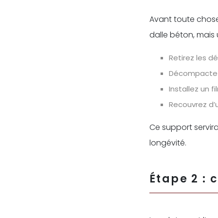
Avant toute chose,
dalle béton, mais
Retirez les d
Décompactez 
Installez un 
Recouvrez d’u
Ce support servir
longévité.
Étape 2 : 