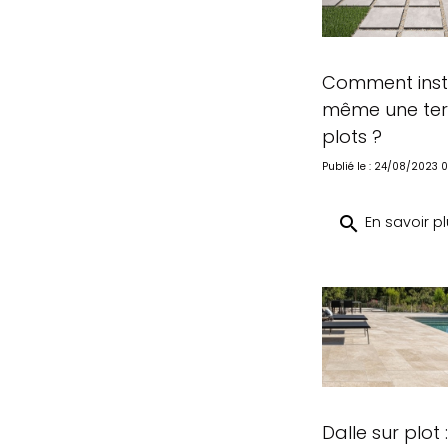
Comment insta
même une ter
plots ?
Publié le : 24/08/2023 0
search
En savoir p
Dalle sur plot 