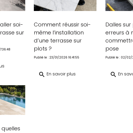
ller soi-
Comment réussir soi-
Dalles sur 
rasse sur
même l’installation
erreurs à 
d’une terrasse sur
commettre
plots ?
pose
7:36:48
Publié le : 23/01/2026 16:41:55
Publié le : 02/02/
lus
search
En savoir plus
search
En savo
: quelles