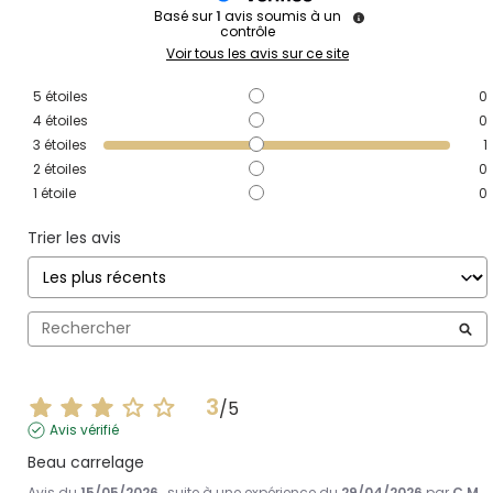
Basé sur
1
avis soumis à un
contrôle
Voir tous les avis sur ce site
5
étoiles
0
4
étoiles
0
3
étoiles
1
2
étoiles
0
1
étoile
0
Trier les avis
3
/
5
Avis vérifié
Beau carrelage
Avis du
15/05/2026
, suite à une expérience du
29/04/2026
par
C.M.