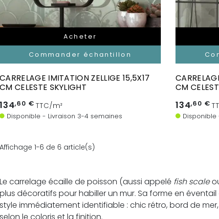
Acheter
Commander échantillon
Co
CARRELAGE IMITATION ZELLIGE 15,5X17
CARRELAGE 
CM CELESTE SKYLIGHT
CM CELEST
134
,60 €
134
,60 €
TTC/m²
T
Disponible - Livraison 3-4 semaines
Disponible
Affichage 1-6 de 6 article(s)
Le carrelage écaille de poisson (aussi appelé
fish scale
ou
plus décoratifs pour habiller un mur. Sa forme en évent
style immédiatement identifiable : chic rétro, bord de mer,
selon le coloris et la finition.