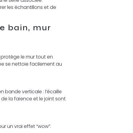
une série associée.
er les échantillons et de
de bain, mur
l protège le mur tout en
ée se nettoie facilement au
bande verticale : l’écaille
e la faïence et le joint sont
our un vrai effet “wow”.