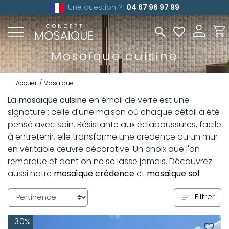
Une question ?
04 67 96 97 99
Mosaïque cuisine
Accueil
Mosaïque
La
mosaïque cuisine
en émail de verre est une
signature : celle d'une maison où chaque détail a été
pensé avec soin. Résistante aux éclaboussures, facile
à entretenir, elle transforme une crédence ou un mur
en véritable œuvre décorative. Un choix que l'on
remarque et dont on ne se lasse jamais. Découvrez
aussi notre
mosaïque crédence
et
mosaïque sol
.
Filtrer
-30%
favorite_border