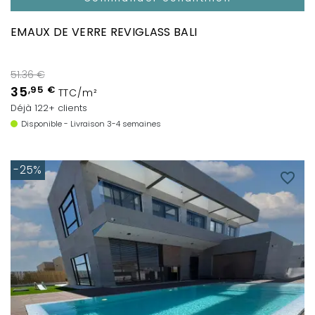
EMAUX DE VERRE REVIGLASS BALI
51.36 €
35
,95 €
TTC/m²
Déjà 122+ clients
Disponible - Livraison 3-4 semaines
-25%
favorite_border