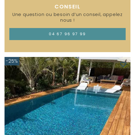
CONSEIL
Une question ou besoin d’un conseil, appelez
nous !
04 67 96 97 99
-25%
favorite_border