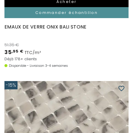
Acheter
Commander échantillon
EMAUX DE VERRE ONIX BALI STONE
51.36 €
35
,95 €
TTC/m²
Déjà 178+ clients
Disponible - Livraison 3-4 semaines
-15%
favorite_border