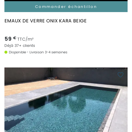
Commander échantillon
EMAUX DE VERRE ONIX KARA BEIGE
59
€
TTC/m²
Déjà 37+ clients
Disponible - Livraison 3-4 semaines
favorite_border