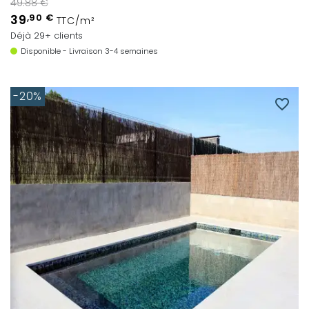
49.88 €
39
,90 €
TTC/m²
Déjà 29+ clients
Disponible - Livraison 3-4 semaines
-20%
favorite_border