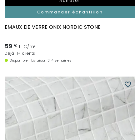
Acheter
Commander échantillon
EMAUX DE VERRE ONIX NORDIC STONE
59
€
TTC/m²
Déjà 11+ clients
Disponible - Livraison 3-4 semaines
favorite_border