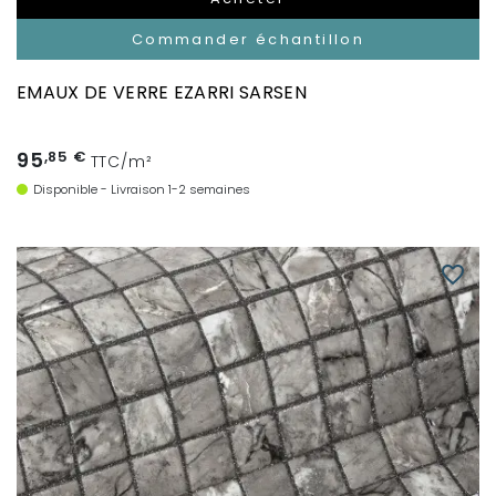
Commander échantillon
EMAUX DE VERRE EZARRI SARSEN
95
,85 €
TTC/m²
Disponible - Livraison 1-2 semaines
favorite_border