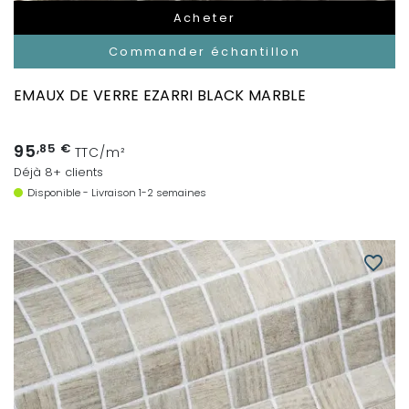
Acheter
Commander échantillon
EMAUX DE VERRE EZARRI BLACK MARBLE
95
,85 €
TTC/m²
Déjà 8+ clients
Disponible - Livraison 1-2 semaines
favorite_border