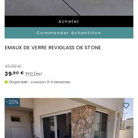
Acheter
Commander échantillon
EMAUX DE VERRE REVIGLASS OK STONE
49.88 €
39
,90 €
TTC/m²
Disponible - Livraison 3-4 semaines
-20%
favorite_border