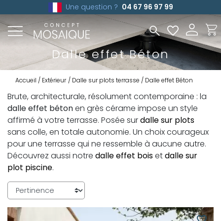
Une question ?
04 67 96 97 99
Dalle effet Béton
Accueil
Extérieur
Dalle sur plots terrasse
Dalle effet Béton
Brute, architecturale, résolument contemporaine : la
dalle effet béton
en grès cérame impose un style
affirmé à votre terrasse. Posée sur
dalle sur plots
sans colle, en totale autonomie. Un choix courageux
pour une terrasse qui ne ressemble à aucune autre.
Découvrez aussi notre
dalle effet bois
et
dalle sur
plot piscine
.
favorite_border