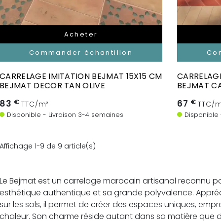
Acheter
Commander échantillon
Co
CARRELAGE IMITATION BEJMAT 15X15 CM
CARRELAGE
BEJMAT DECOR TAN OLIVE
BEJMAT C
83
€
67
€
TTC/m²
TTC/m
Disponible - Livraison 3-4 semaines
Disponible
Affichage 1-9 de 9 article(s)
Le Bejmat est un carrelage marocain artisanal reconnu pou
esthétique authentique et sa grande polyvalence. Appréci
sur les sols, il permet de créer des espaces uniques, empr
chaleur. Son charme réside autant dans sa matière que