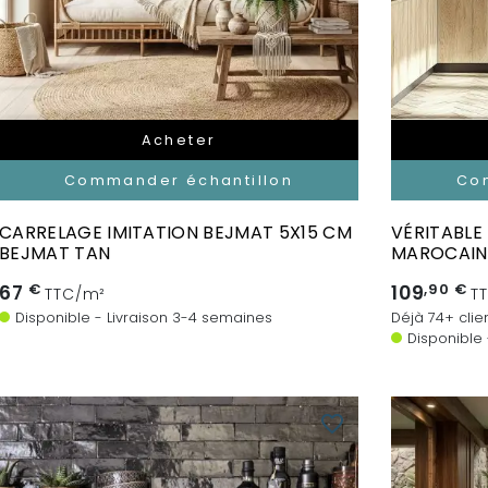
Acheter
Commander échantillon
Co
CARRELAGE IMITATION BEJMAT 5X15 CM
VÉRITABLE
BEJMAT TAN
MAROCAIN 
67
€
109
,90 €
TTC/m²
T
Disponible - Livraison 3-4 semaines
Déjà 74+ clie
Disponible 
favorite_border