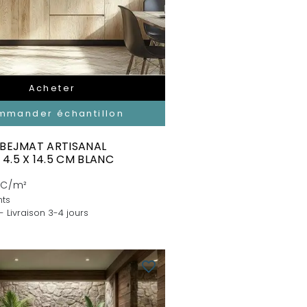
Acheter
mmander échantillon
 BEJMAT ARTISANAL
4.5 X 14.5 CM BLANC
TC/m²
nts
- Livraison 3-4 jours
favorite_border