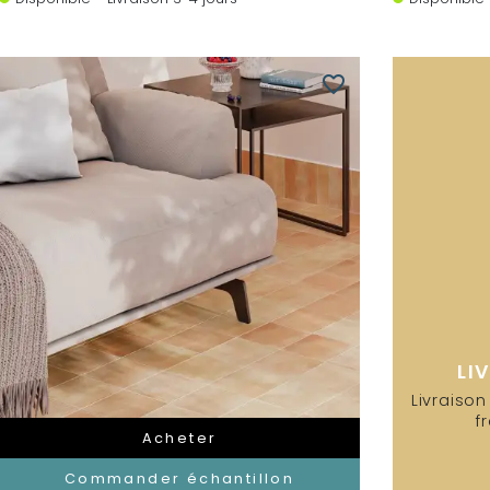
favorite_border
LI
Livraison
f
Acheter
Commander échantillon