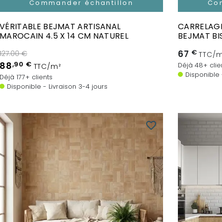
Commander échantillon
Co
VÉRITABLE BEJMAT ARTISANAL
CARRELAGE
MAROCAIN 4.5 X 14 CM NATUREL
BEJMAT BI
67
€
127.00 €
TTC/m
88
,90 €
Déjà 48+ clie
TTC/m²
Disponible 
Déjà 177+ clients
Disponible - Livraison 3-4 jours
favorite_border