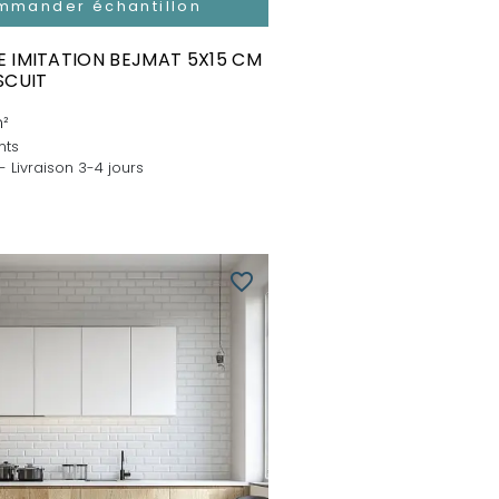
mmander échantillon
 IMITATION BEJMAT 5X15 CM
SCUIT
²
nts
- Livraison 3-4 jours
favorite_border