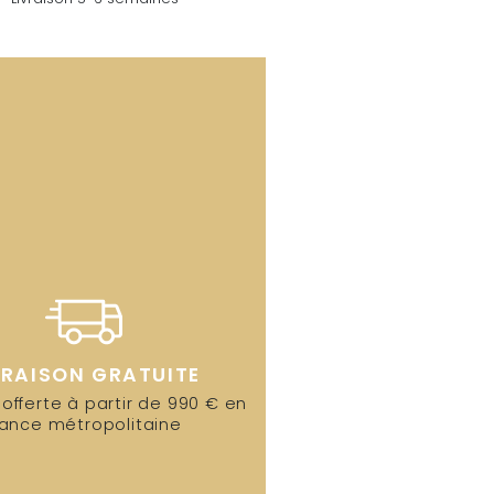
VRAISON GRATUITE
 offerte à partir de 990 € en
rance métropolitaine