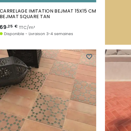
CARRELAGE IMITATION BEJMAT 15X15 CM
BEJMAT SQUARE TAN
69
,25 €
TTC/m²
Disponible - Livraison 3-4 semaines
favorite_border