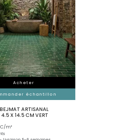
Acheter
mmander échantillon
 BEJMAT ARTISANAL
4.5 X 14.5 CM VERT
TC/m²
nts
 - Livraison 5-6 semaines