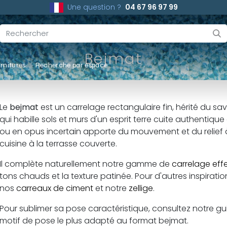
Une question ?
04 67 96 97 99
Bejmat
rnitures
Recherche par espace
Le
bejmat
est un carrelage rectangulaire fin, hérité du sav
qui habille sols et murs d'un esprit terre cuite authentiqu
ou en opus incertain apporte du mouvement et du relief à 
cuisine à la terrasse couverte.
Il complète naturellement notre gamme de
carrelage effe
tons chauds et la texture patinée. Pour d'autres inspiratio
nos
carreaux de ciment
et notre
zellige
.
Pour sublimer sa pose caractéristique, consultez notre g
motif de pose le plus adapté au format bejmat.