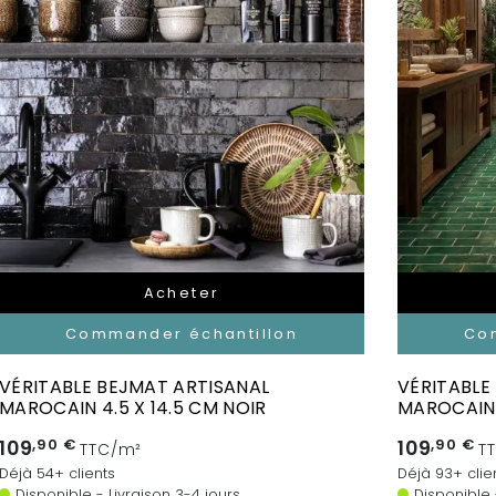
Acheter
Commander échantillon
Co
VÉRITABLE BEJMAT ARTISANAL
VÉRITABLE
MAROCAIN 4.5 X 14.5 CM NOIR
MAROCAIN 
109
,90 €
109
,90 €
TTC/m²
T
Déjà 54+ clients
Déjà 93+ clie
Disponible - Livraison 3-4 jours
Disponible