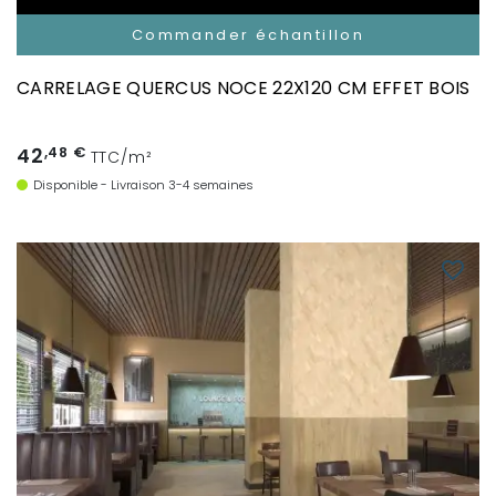
Commander échantillon
CARRELAGE QUERCUS NOCE 22X120 CM EFFET BOIS
42
,48 €
TTC/m²
Disponible - Livraison 3-4 semaines
favorite_border