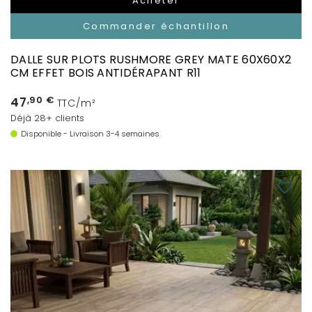
Acheter
Commander échantillon
DALLE SUR PLOTS RUSHMORE GREY MATE 60X60X2
CM EFFET BOIS ANTIDÉRAPANT R11
47
,90 €
TTC/m²
Déjà 28+ clients
Disponible - Livraison 3-4 semaines
favorite_border