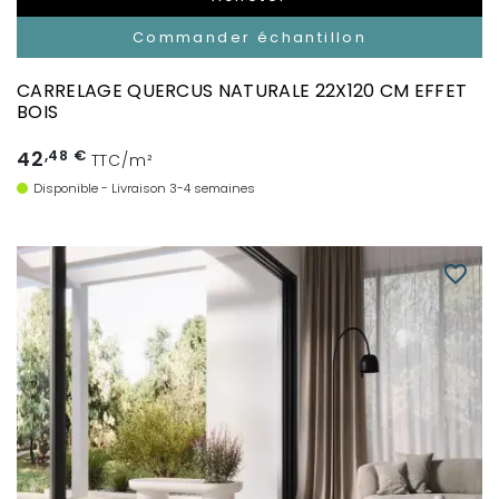
Commander échantillon
CARRELAGE QUERCUS NATURALE 22X120 CM EFFET
BOIS
42
,48 €
TTC/m²
Disponible - Livraison 3-4 semaines
favorite_border