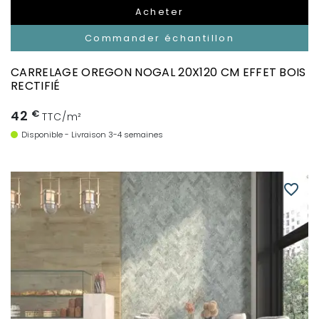
Acheter
Commander échantillon
CARRELAGE OREGON NOGAL 20X120 CM EFFET BOIS
RECTIFIÉ
42
€
TTC/m²
Disponible - Livraison 3-4 semaines
favorite_border