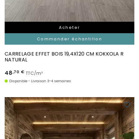
Acheter
Commander échantillon
CARRELAGE EFFET BOIS 19,4X120 CM KOKKOLA R
NATURAL
48
,70 €
TTC/m²
Disponible - Livraison 3-4 semaines
favorite_border