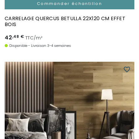
Commander échantillon
CARRELAGE QUERCUS BETULLA 22X120 CM EFFET
BOIS
42
,48 €
TTC/m²
Disponible - Livraison 3-4 semaines
favorite_border