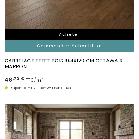
Acheter
Commander échantillon
CARRELAGE EFFET BOIS 19,4X120 CM OTTAWA R
MARRON
48
,70 €
TTC/m²
Disponible - Livraison 3-4 semaines
favorite_border