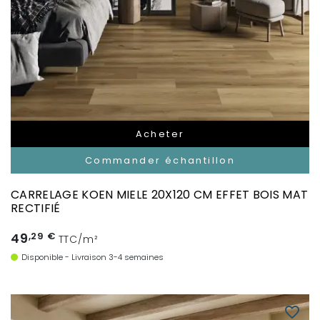
Acheter
Commander échantillon
CARRELAGE KOEN MIELE 20X120 CM EFFET BOIS MAT
RECTIFIÉ
49
,29 €
TTC/m²
Disponible - Livraison 3-4 semaines
favorite_border