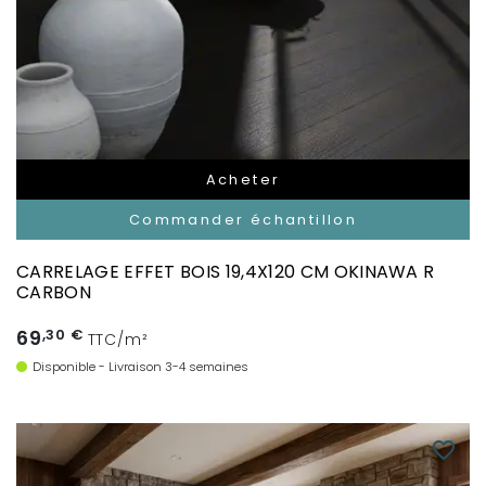
Acheter
Commander échantillon
CARRELAGE EFFET BOIS 19,4X120 CM OKINAWA R
CARBON
69
,30 €
TTC/m²
Disponible - Livraison 3-4 semaines
favorite_border