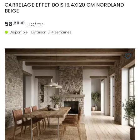
CARRELAGE EFFET BOIS 19,4X120 CM NORDLAND
BEIGE
58
,20 €
TTC/m²
Disponible - Livraison 3-4 semaines
favorite_border