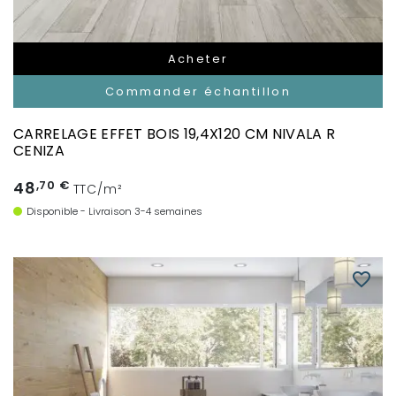
Acheter
Commander échantillon
CARRELAGE EFFET BOIS 19,4X120 CM NIVALA R
CENIZA
48
,70 €
TTC/m²
Disponible - Livraison 3-4 semaines
favorite_border