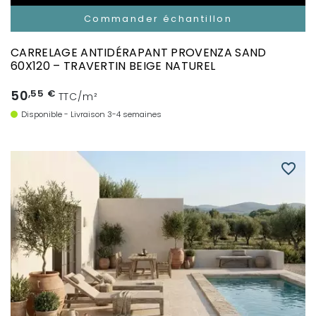
Commander échantillon
CARRELAGE ANTIDÉRAPANT PROVENZA SAND
60X120 – TRAVERTIN BEIGE NATUREL
50
,55 €
TTC/m²
Disponible - Livraison 3-4 semaines
favorite_border