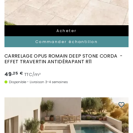
Acheter
Commander échantillon
CARRELAGE OPUS ROMAIN DEEP STONE CORDA -
EFFET TRAVERTIN ANTIDÉRAPANT R11
49
,25 €
TTC/m²
Disponible - Livraison 3-4 semaines
favorite_border