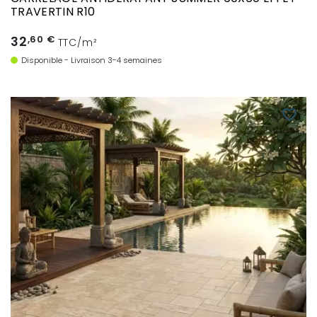
TRAVERTIN R10
32
,60 €
TTC/m²
Disponible - Livraison 3-4 semaines
favorite_border