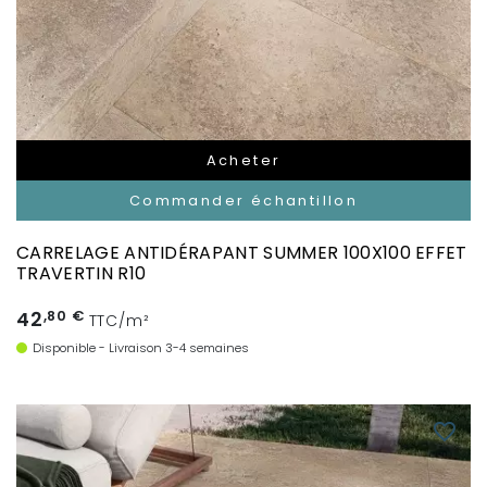
Acheter
Commander échantillon
CARRELAGE ANTIDÉRAPANT SUMMER 100X100 EFFET
TRAVERTIN R10
42
,80 €
TTC/m²
Disponible - Livraison 3-4 semaines
favorite_border