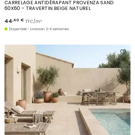
CARRELAGE ANTIDÉRAPANT PROVENZA SAND
60X60 – TRAVERTIN BEIGE NATUREL
44
,40 €
TTC/m²
Disponible - Livraison 3-4 semaines
favorite_border