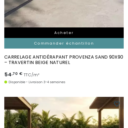
Acheter
Commander échantillon
CARRELAGE ANTIDÉRAPANT PROVENZA SAND 90X90
– TRAVERTIN BEIGE NATUREL
54
,70 €
TTC/m²
Disponible - Livraison 3-4 semaines
favorite_border