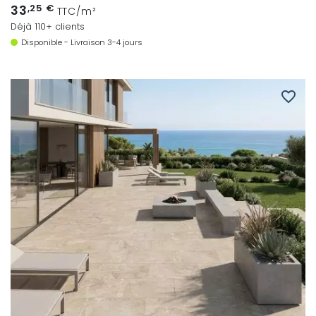
33
,25 €
TTC/m²
Déjà 110+ clients
Disponible - Livraison 3-4 jours
favorite_border