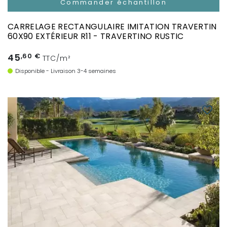
Commander échantillon
CARRELAGE RECTANGULAIRE IMITATION TRAVERTIN
60X90 EXTÉRIEUR R11 - TRAVERTINO RUSTIC
45
,60 €
TTC/m²
Disponible - Livraison 3-4 semaines
favorite_border