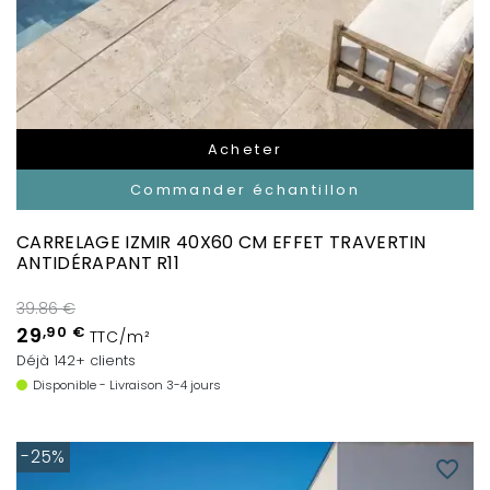
Acheter
Commander échantillon
CARRELAGE IZMIR 40X60 CM EFFET TRAVERTIN
ANTIDÉRAPANT R11
39.86 €
29
,90 €
TTC/m²
Déjà 142+ clients
Disponible - Livraison 3-4 jours
-25%
favorite_border