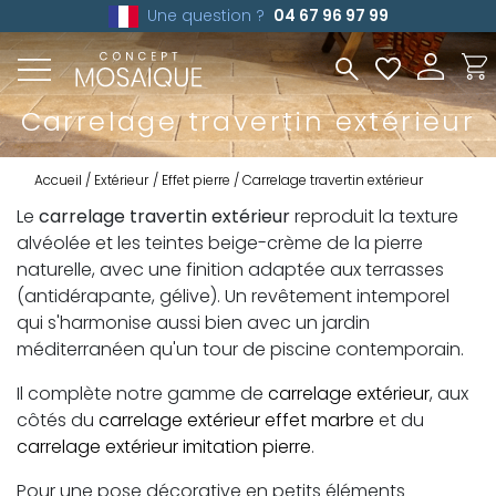
Une question ?
04 67 96 97 99
Carrelage travertin extérieur
Accueil
Extérieur
Effet pierre
Carrelage travertin extérieur
Le
carrelage travertin extérieur
reproduit la texture
alvéolée et les teintes beige-crème de la pierre
naturelle, avec une finition adaptée aux terrasses
(antidérapante, gélive). Un revêtement intemporel
qui s'harmonise aussi bien avec un jardin
méditerranéen qu'un tour de piscine contemporain.
Il complète notre gamme de
carrelage extérieur
, aux
côtés du
carrelage extérieur effet marbre
et du
carrelage extérieur imitation pierre
.
Pour une pose décorative en petits éléments