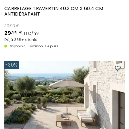
CARRELAGE TRAVERTIN 40.2 CM X 60.4 CM
ANTIDÉRAPANT
39.93 €
29
,95 €
TTC/m²
Déjà 338+ clients
Disponible - Livraison 3-4 jours
-30%
favorite_border