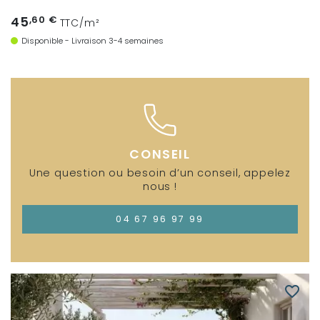
45
,60 €
TTC/m²
Disponible - Livraison 3-4 semaines
CONSEIL
Une question ou besoin d’un conseil, appelez
nous !
04 67 96 97 99
favorite_border