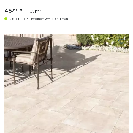
45
,60 €
TTC/m²
Disponible - Livraison 3-4 semaines
favorite_border