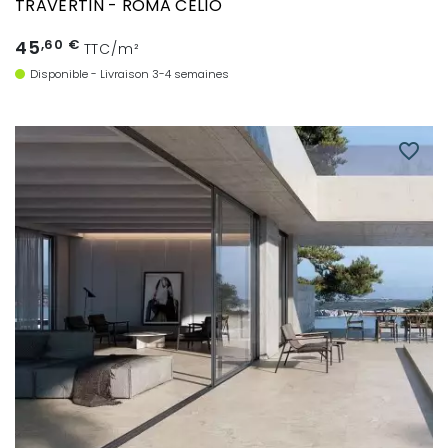
TRAVERTIN - ROMA CELIO
45
,60 €
TTC/m²
Disponible - Livraison 3-4 semaines
favorite_border