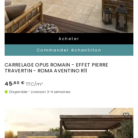
Acheter
Commander échantillon
CARRELAGE OPUS ROMAIN - EFFET PIERRE
TRAVERTIN - ROMA AVENTINO R11
45
,60 €
TTC/m²
Disponible - Livraison 3-4 semaines
favorite_border