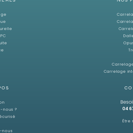
age
Carrela
que
Carrela
urelle
Carrel
SPC
Dall
uite
Opu
ce
Tr
Carrelag
Carrelage int
POS
CO
Besoi
son
04 6
-nous ?
écurisé
Être
z-nous