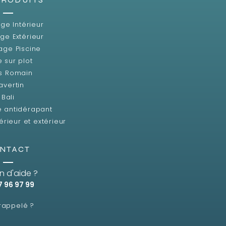
ge Intérieur
ge Extérieur
age Piscine
e sur plot
s Romain
avertin
Bali
e antidérapant
érieur et extérieur
NTACT
n d'aide ?
7 96 97 99
 rappelé ?