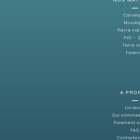
Carrel
Mosaï
Pierre nat
PVC - 
Terre c
Faïen
A PRO
Livrai
Qui sommes
Paiement s
FAQ
Contacte