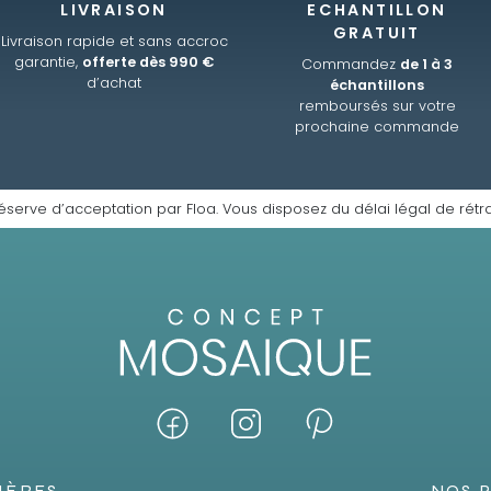
LIVRAISON
ECHANTILLON
GRATUIT
Livraison rapide et sans accroc
garantie,
offerte dès 990 €
Commandez
de 1 à 3
d’achat
échantillons
remboursés sur votre
prochaine commande
éserve d’acceptation par Floa. Vous disposez du délai légal de rétra
IÈRES
NOS 