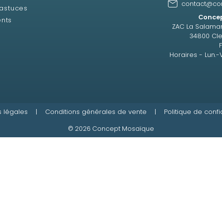
contact@co
 astuces
Concep
ents
ZAC La Salama
34800 Cle
Horaires - Lun.-
 légales
|
Conditions générales de vente
|
Politique de confi
© 2026 Concept Mosaïque