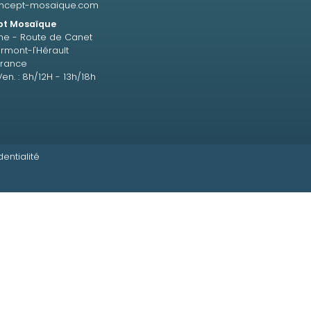
ncept-mosaique.com
t Mosaïque
ne - Route de Canet
rmont-l'Hérault
France
Ven. : 8h/12H - 13h/18h
dentialité