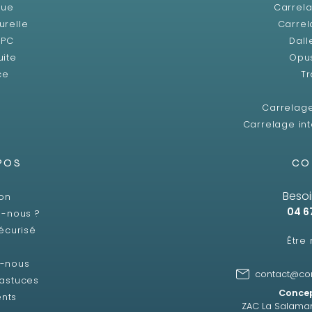
que
Carrela
urelle
Carrel
SPC
Dall
uite
Opu
ce
Tr
Carrelag
Carrelage int
POS
CO
Besoi
son
04 6
-nous ?
écurisé
Être
z-nous
contact@co
 astuces
Concep
ents
ZAC La Salama