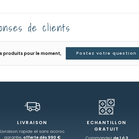
onses de clients
les produits pour le moment,
Postez votre question
LIVRAISON
ECHANTILLON
GRATUIT
Livraison rapide et sans accroc
garantie,
offerte dès 990 €
Commandez
de 1 à 3