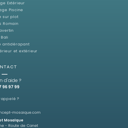
ge Extérieur
age Piscine
e sur plot
s Romain
avertin
Bali
e antidérapant
érieur et extérieur
NTACT
n d'aide ?
7 96 97 99
 rappelé ?
ncept-mosaique.com
t Mosaïque
ne - Route de Canet