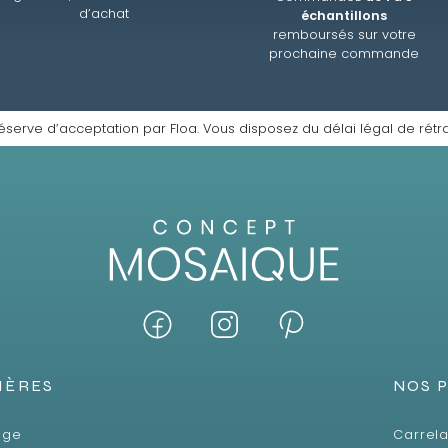
d’achat
échantillons
remboursés sur votre
prochaine commande
éserve d’acceptation par Floa. Vous disposez du délai légal de rétra
IÈRES
NOS 
age
Carrela