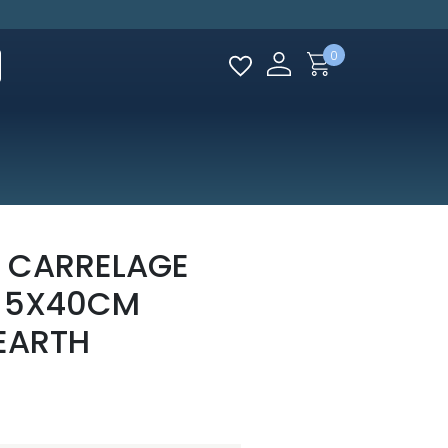
0
 CARRELAGE
GE 5X40CM
 EARTH