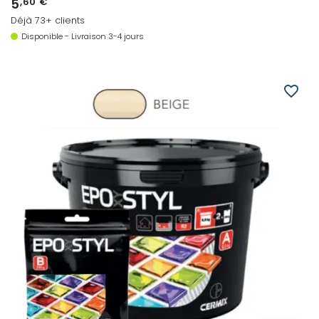
5
,60 €
Déjà 73+ clients
Disponible - Livraison 3-4 jours
favorite_border