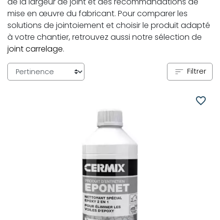
de la largeur de joint et des recommandations de
mise en œuvre du fabricant. Pour comparer les
solutions de jointoiement et choisir le produit adapté
à votre chantier, retrouvez aussi notre sélection de
joint carrelage
.
Filtrer
favorite_border