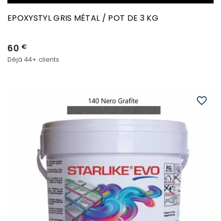
EPOXYSTYL GRIS MÉTAL / POT DE 3 KG
60
€
Déjà 44+ clients
favorite_border