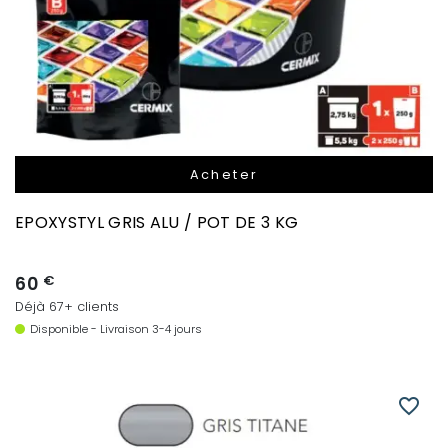
Acheter
EPOXYSTYL GRIS ALU / POT DE 3 KG
60
€
Déjà 67+ clients
Disponible - Livraison 3-4 jours
favorite_border