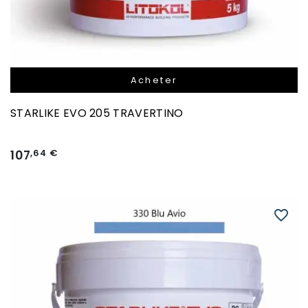
Acheter
STARLIKE EVO 205 TRAVERTINO
107
,64 €
favorite_border