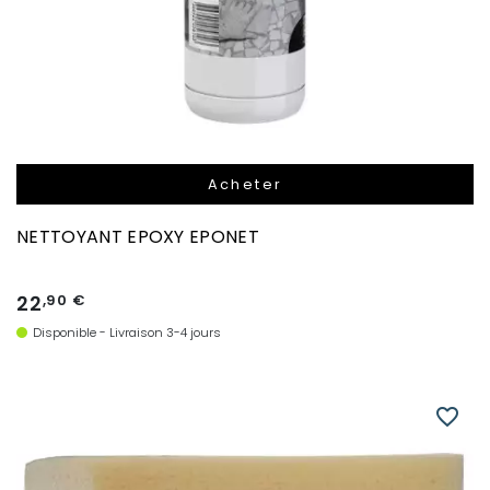
Acheter
NETTOYANT EPOXY EPONET
22
,90 €
Disponible - Livraison 3-4 jours
favorite_border