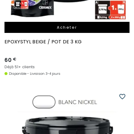
Acheter
EPOXYSTYL BEIGE / POT DE 3 KG
60
€
Déjà 51+ clients
Disponible - Livraison 3-4 jours
favorite_border