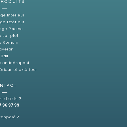
PRODUITS
ge Intérieur
ge Extérieur
age Piscine
e sur plot
s Romain
avertin
Bali
e antidérapant
érieur et extérieur
NTACT
n d'aide ?
7 96 97 99
 rappelé ?