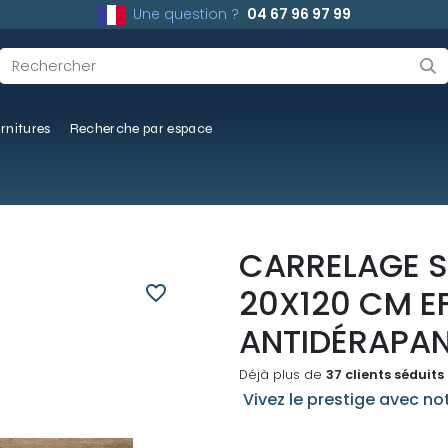
Une question ?
04 67 96 97 99
rnitures
Recherche par espace
CARRELAGE 
favorite_border
20X120 CM EF
ANTIDÉRAPAN
Déjà plus de
37 clients séduits
Vivez le prestige avec not