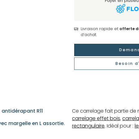
Payer en plusieur
Livraison rapide et
offerte 
d’achat.
Demand
Besoin d
 antidérapant R11
Ce carrelage fait partie d
carrelage effet bois
,
carrel
vec margelle en L assortie.
rectangulaire
. Idéal pour :
l