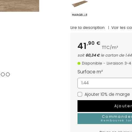
Lire la description
|
Voir les ca
,90 €
41
TTC/m²
soit
60,34 €
le carton
de 1.4
Disponible - Livraison 3-
Surface m²
Ajouter 10% de marge
Ajoute
Commander 
Remboursé lo