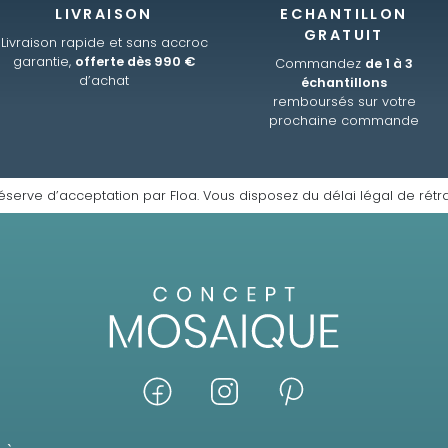
LIVRAISON
ECHANTILLON
GRATUIT
Livraison rapide et sans accroc
garantie,
offerte dès 990 €
Commandez
de 1 à 3
d’achat
échantillons
remboursés sur votre
prochaine commande
éserve d’acceptation par Floa. Vous disposez du délai légal de rétra