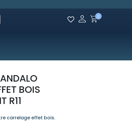
0
SANDALO
FET BOIS
T R11
re carrelage effet bois.