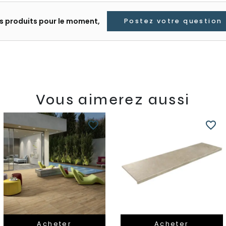
les produits pour le moment,
Postez votre question
Vous aimerez aussi
favorite_border
favorite_border
Acheter
Acheter