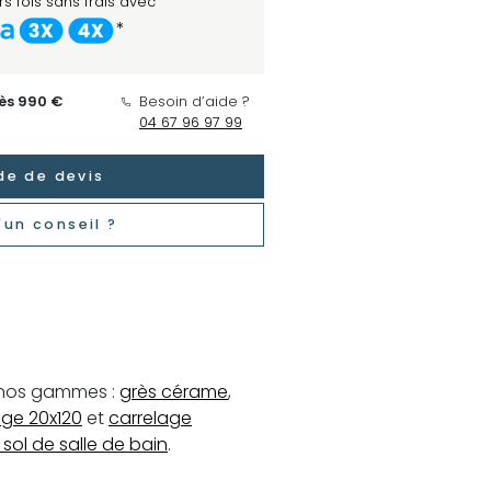
s fois sans frais avec
*
dès 990 €
Besoin d’aide ?
04 67 96 97 99
e de devis
'un conseil ?
e nos gammes :
grès cérame
,
age 20x120
et
carrelage
e sol de salle de bain
.