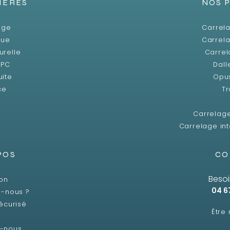
IÈRES
NOS 
age
Carrela
que
Carrela
urelle
Carrel
SPC
Dall
uite
Opu
ce
Tr
Carrelag
Carrelage int
POS
CO
Besoi
son
04 6
-nous ?
écurisé
Être
z-nous