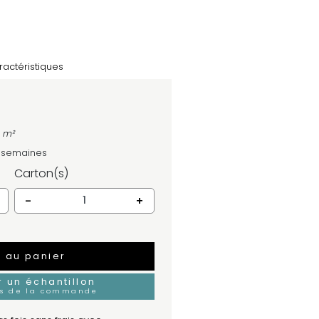
ractéristiques
4 m²
4 semaines
Carton(s)
-
+
r au panier
un échantillon
rs de la commande