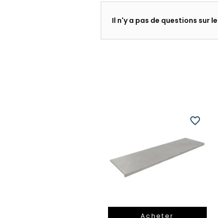
Il n'y a pas de questions sur 
favorite_border
Acheter