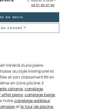
dès 990 €
Besoin d’aide ?
04 67 96 97 99
e de devis
'un conseil ?
ief minéral d'une pierre
rrasse au style intemporel et
fiée et son classement R11 en
ême en zone piscine. Il
grès cérame
,
carrelage
 effet pierre
,
carrelage beige
ue notre
carrelage extérieur
 terrasse
et
le tour de piscine
.