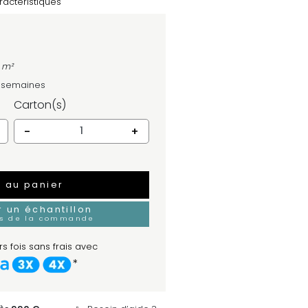
ractéristiques
 m²
4 semaines
Carton(s)
-
+
r au panier
un échantillon
rs de la commande
s fois sans frais avec
*