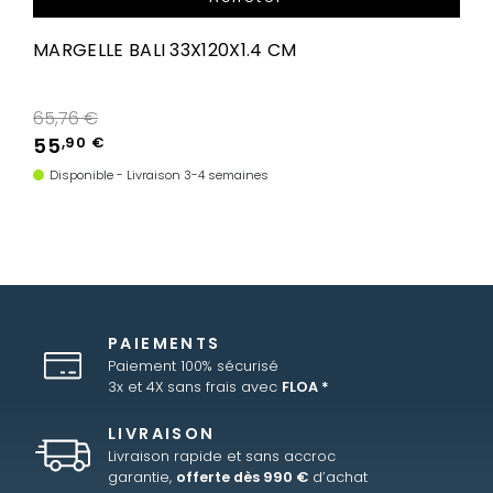
MARGELLE BALI 33X120X1.4 CM
Prix de base
65,76 €
55
,90 €
Disponible - Livraison 3-4 semaines
PAIEMENTS
Paiement 100% sécurisé
3x et 4X sans frais avec
FLOA *
LIVRAISON
Livraison rapide et sans accroc
garantie,
offerte dès 990 €
d’achat