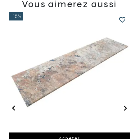
Vous aimerez aussi
-15%
favorite_border


Acheter