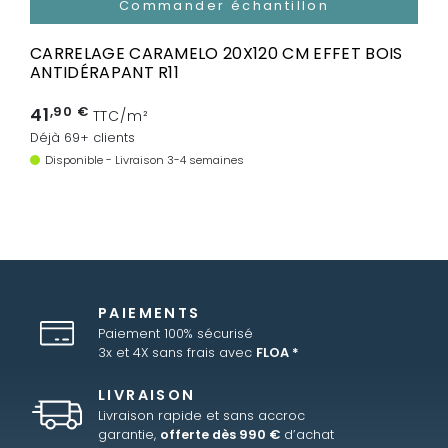
Commander échantillon
CARRELAGE CARAMELO 20X120 CM EFFET BOIS
ANTIDÉRAPANT R11
41
,90 €
TTC/m²
Déjà 69+ clients
Disponible - Livraison 3-4 semaines
PAIEMENTS
Paiement 100% sécurisé
3x et 4X sans frais avec
FLOA *
LIVRAISON
Livraison rapide et sans accroc
garantie,
offerte dès 990 €
d’achat