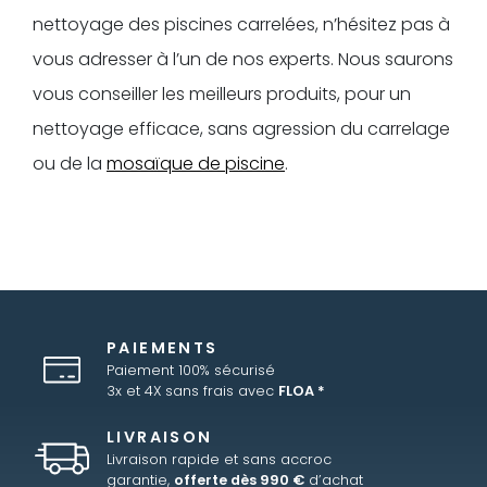
nettoyage des piscines carrelées, n’hésitez pas à
vous adresser à l’un de nos experts. Nous saurons
vous conseiller les meilleurs produits, pour un
nettoyage efficace, sans agression du carrelage
ou de la
mosaïque de piscine
.
PAIEMENTS
Paiement 100% sécurisé
3x et 4X sans frais avec
FLOA *
LIVRAISON
Livraison rapide et sans accroc
garantie,
offerte dès 990 €
d’achat