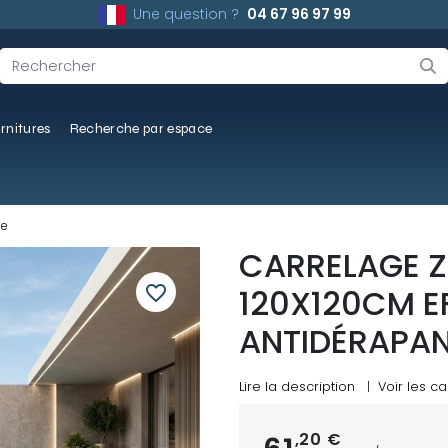
Une question ?
04 67 96 97 99
rnitures
Recherche par espace
se
CARRELAGE Z
favorite_border
120X120CM EF
ANTIDÉRAPA
Lire la description
|
Voir les ca
,20 €