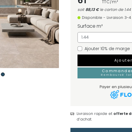
61
TTC/m²
soit
88,13 €
le carton
de 1.44
Disponible - Livraison 3-
Surface m²
Ajouter 10% de marge
Ajoute
Commander 
Remboursé lo
Payer en plusieur
Livraison rapide et
offerte 
d’achat.