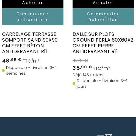
Acheter
Acheter
Commander
Commander
échantillon
échantillon
CARRELAGE TERRASSE
DALLE SUR PLOTS
SOMPORT SAND 90X90
GROUND PERLA 60X60X2
CM EFFET BÉTON
CM EFFET PIERRE
ANTIDÉRAPANT R11
ANTIDÉRAPANT R11
48
,95 €
47.87 €
TTC/m²
35
,90 €
Disponible - Livraison 3-4
TTC/m²
semaines
Déjà 145+ clients
Disponible - Livraison 3-4
jours