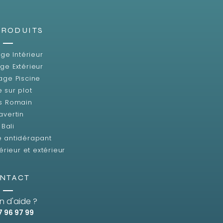
PRODUITS
ge Intérieur
ge Extérieur
age Piscine
e sur plot
s Romain
avertin
Bali
e antidérapant
érieur et extérieur
NTACT
n d'aide ?
7 96 97 99