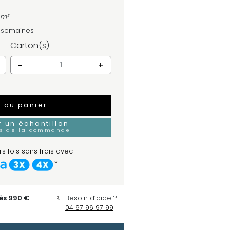
 m²
4 semaines
Carton(s)
-
+
r au panier
un échantillon
rs de la commande
s fois sans frais avec
*
dès 990 €
Besoin d’aide ?
04 67 96 97 99