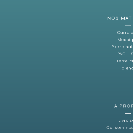
NOS MAT
Carrel
Mosaï
Pierre nat
PVC - 
Terre c
Faïen
A PRO
Livrai
Qui sommes