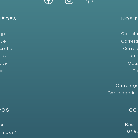
IÈRES
NOS 
age
Carrela
que
Carrela
urelle
Carrel
SPC
Dall
uite
Opu
ce
Tr
Carrelag
Carrelage int
POS
CO
Besoi
son
04 6
-nous ?