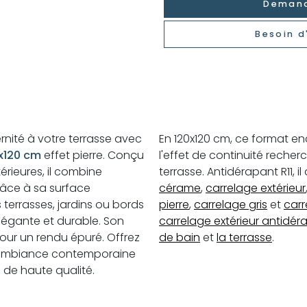
Demand
Besoin d
ité à votre terrasse avec
En 120x120 cm, ce format e
x120 cm
effet pierre. Conçu
l'effet de continuité recher
érieures, il combine
terrasse. Antidérapant R11,
râce à sa surface
cérame
,
carrelage extérieur
es terrasses, jardins ou bords
pierre
,
carrelage gris
et
carr
 élégante et durable. Son
carrelage extérieur antidér
pour un rendu épuré. Offrez
de bain
et
la terrasse
.
e ambiance contemporaine
 de haute qualité.