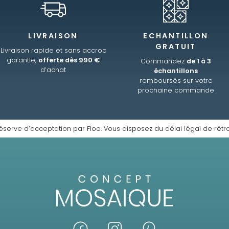
LIVRAISON
ECHANTILLON
GRATUIT
Livraison rapide et sans accroc
garantie,
offerte dès 990 €
Commandez
de 1 à 3
d’achat
échantillons
remboursés sur votre
prochaine commande
éserve d’acceptation par Floa. Vous disposez du délai légal de rétra