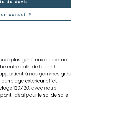
e de devis
'un conseil ?
ncore plus généreux accentue
ché entre salle de bain et
 il appartient à nos gammes
grès
,
carrelage extérieur effet
elage 120x120
, avec notre
apant
. Idéal pour
le sol de salle