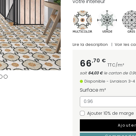
votre intérieur
Lire la description
|
Voir les ca
,70 €
66
TTC/m²
soit
64,03 €
le carton
de 0.9
Disponible - Livraison 3-
Surface m²
Ajouter 10% de marge
Ajoute