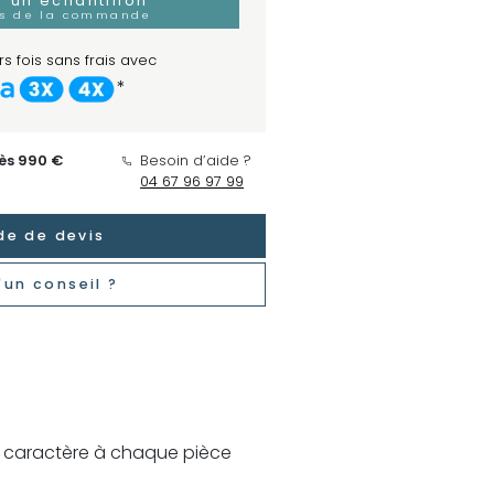
un échantillon
rs de la commande
s fois sans frais avec
*
dès 990 €
Besoin d’aide ?
04 67 96 97 99
e de devis
'un conseil ?
et caractère à chaque pièce