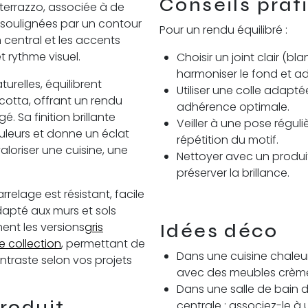
Conseils prat
terrazzo, associée à de
 soulignées par un contour
Pour un rendu équilibré :
central et les accents
t rythme visuel.
Choisir un joint clair (b
harmoniser le fond et ad
urelles, équilibrent
Utiliser une colle adap
cotta, offrant un rendu
adhérence optimale.
. Sa finition brillante
Veiller à une pose réguli
ouleurs et donne un éclat
répétition du motif.
valoriser une cuisine, une
Nettoyer avec un produi
préserver la brillance.
relage est résistant, facile
dapté aux murs et sols
ment les versions
gris
Idées déco
e collection
, permettant de
Dans une cuisine chaleur
ntraste selon vos projets
avec des meubles crème,
Dans une salle de bain dé
roduit
centrale : associez-le à 