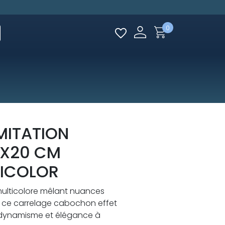
0
MITATION
0X20 CM
TICOLOR
multicolore mêlant nuances
, ce carrelage cabochon effet
 dynamisme et élégance à