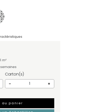
ractéristiques
6 m²
4 semaines
Carton(s)
-
+
r au panier