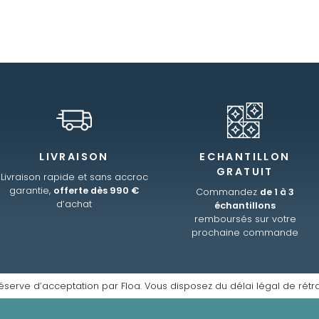
LIVRAISON
ECHANTILLON
GRATUIT
Livraison rapide et sans accroc
garantie,
offerte dès 990 €
Commandez
de 1 à 3
d’achat
échantillons
remboursés sur votre
prochaine commande
éserve d’acceptation par Floa. Vous disposez du délai légal de rétra