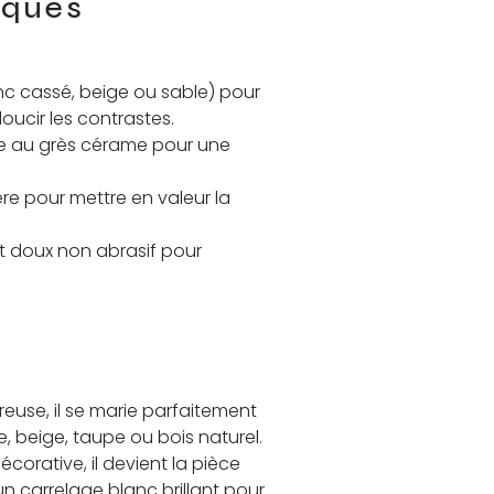
iques
lanc cassé, beige ou sable) pour
oucir les contrastes.
tée au grès cérame pour une
ère pour mettre en valeur la
t doux non abrasif pour
euse, il se marie parfaitement
 beige, taupe ou bois naturel.
corative, il devient la pièce
un carrelage blanc brillant pour