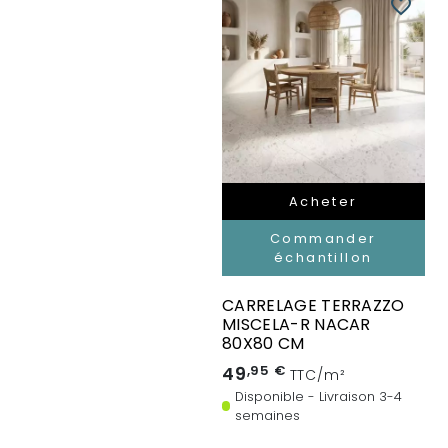
favorite_border
Acheter
Commander
échantillon
CARRELAGE TERRAZZO
MISCELA-R NACAR
80X80 CM
49
,95 €
TTC/m²
Disponible - Livraison 3-4
semaines