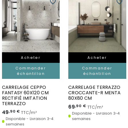
favorite_border
favorite_border
Acheter
Acheter
Commander
Commander
échantillon
échantillon
CARRELAGE CEPPO
CARRELAGE TERRAZZO
FANTASY 60X120 CM
CROCCANTE-R MENTA
RECTIFIÉ IMITATION
80X80 CM
TERRAZZO
69
,90 €
TTC/m²
49
,90 €
TTC/m²
Disponible - Livraison 3-4
Disponible - Livraison 3-4
semaines
semaines