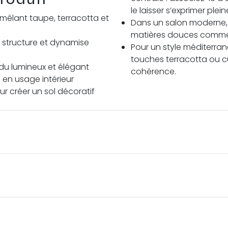
le laisser s’exprimer plei
 mêlant taupe, terracotta et
Dans un salon moderne, 
matières douces comme le 
i structure et dynamise
Pour un style méditerran
touches terracotta ou cu
endu lumineux et élégant
cohérence.
 en usage intérieur
r créer un sol décoratif