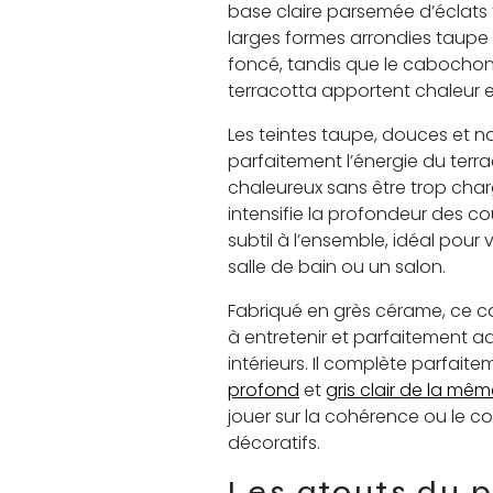
base claire parsemée d’éclats 
larges formes arrondies taupe
foncé, tandis que le cabochon 
terracotta apportent chaleur e
Les teintes taupe, douces et nat
parfaitement l’énergie du terra
chaleureux sans être trop chargé
intensifie la profondeur des c
subtil à l’ensemble, idéal pour 
salle de bain ou un salon.
Fabriqué en grès cérame, ce car
à entretenir et parfaitement a
intérieurs. Il complète parfaite
profond
et
gris clair de la mêm
jouer sur la cohérence ou le co
décoratifs.
Les atouts du p