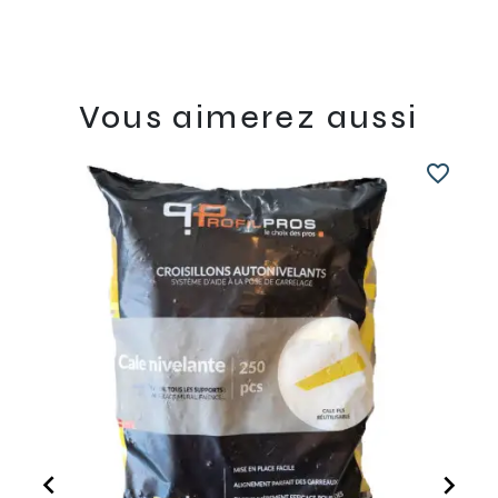
Vous aimerez aussi
favorite_border

