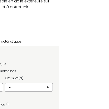
déale en
dalle extérieure sur
r et à entretenir.
ractéristiques
3 m²
4 semaines
Carton(s)
-
+
lus *)