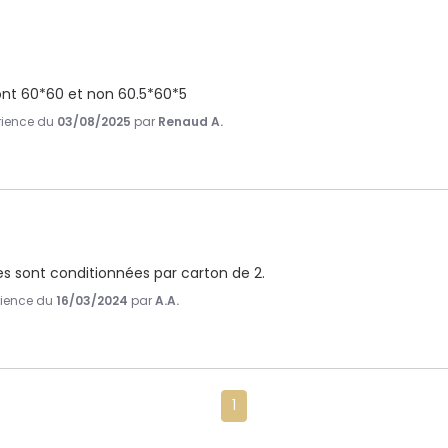
 font 60*60 et non 60.5*60*5
érience du
03/08/2025
par
Renaud A.
les sont conditionnées par carton de 2.
érience du
16/03/2024
par
A.A.
1