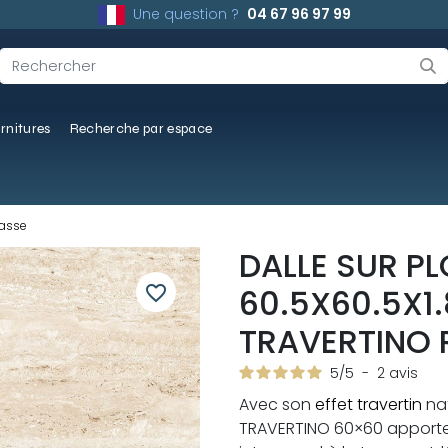
Une question ?
04 67 96 97 99
rnitures
Recherche par espace
rasse
DALLE SUR PL
favorite_border
60.5X60.5X1
TRAVERTINO R
5
/
5
-
2
avis
Avec son
effet travertin
nat
TRAVERTINO 60×60 apporte