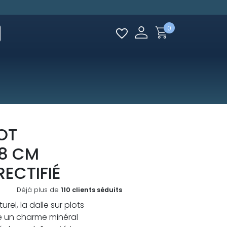
0
OT
.8 CM
ECTIFIÉ
Déjà plus de
110 clients séduits
urel, la dalle sur plots
 un charme minéral