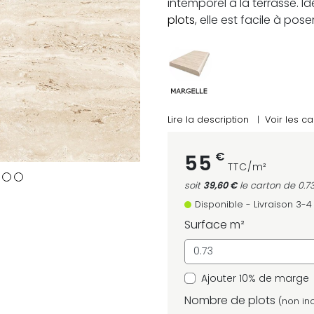
intemporel à la terrasse. I
plots
, elle est facile à pose
Lire la description
|
Voir les ca
€
55
TTC/m²
soit
39,60 €
le carton
de 0.7
Disponible - Livraison 3-
Surface m²
Ajouter 10% de marge
Nombre de plots
(non inc