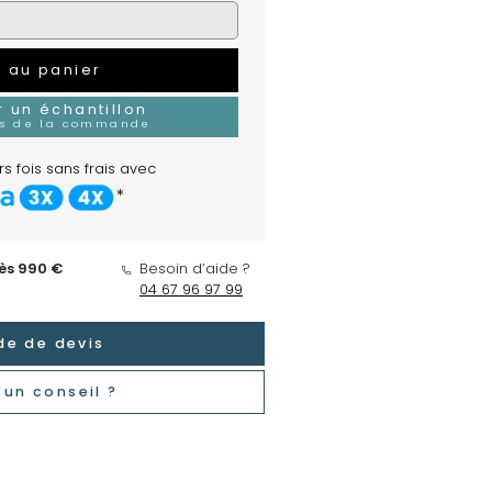
r au panier
un échantillon
rs de la commande
s fois sans frais avec
*
dès 990 €
Besoin d’aide ?
04 67 96 97 99
e de devis
'un conseil ?