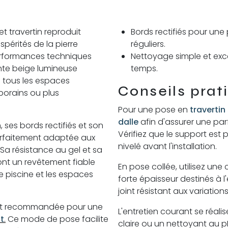
t travertin reproduit
Bords rectifiés pour une
spérités de la pierre
réguliers.
performances techniques
Nettoyage simple et exce
nte beige lumineuse
temps.
 tous les espaces
Conseils prat
mporains ou plus
Pour une pose en
travertin
dalle
afin d'assurer une parf
 ses bords rectifiés et son
Vérifiez que le support est 
parfaitement adaptée aux
nivelé avant l'installation.
 Sa résistance au gel et sa
ont un revêtement fiable
En pose collée, utilisez un
de piscine et les espaces
forte épaisseur destinés à l'
joint résistant aux variation
ment recommandée pour une
L'entretien courant se réal
ot
.
Ce mode de pose facilite
claire ou un nettoyant au p