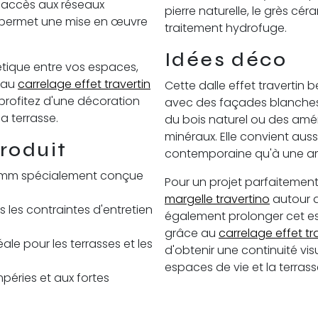
 l'accès aux réseaux
pierre naturelle, le grès c
t permet une mise en œuvre
traitement hydrofuge.
Idées déco
étique entre vos espaces,
e au
carrelage effet travertin
Cette dalle effet travertin
profitez d'une décoration
avec des façades blanches,
a terrasse.
du bois naturel ou des a
minéraux. Elle convient auss
roduit
contemporaine qu'à une a
8 mm spécialement conçue
Pour un projet parfaitemen
margelle travertino
autour d
s les contraintes d'entretien
également prolonger cet espri
grâce au
carrelage effet tra
éale pour les terrasses et les
d'obtenir une continuité vis
espaces de vie et la terrass
péries et aux fortes