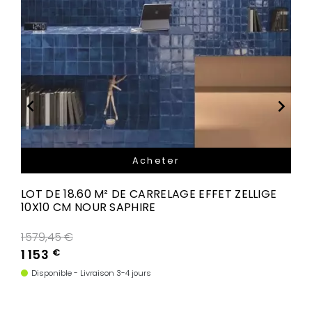


Acheter
LOT DE 18.60 M² DE CARRELAGE EFFET ZELLIGE
10X10 CM NOUR SAPHIRE
Prix de base
1 579,45 €
1 153
€
Disponible - Livraison 3-4 jours