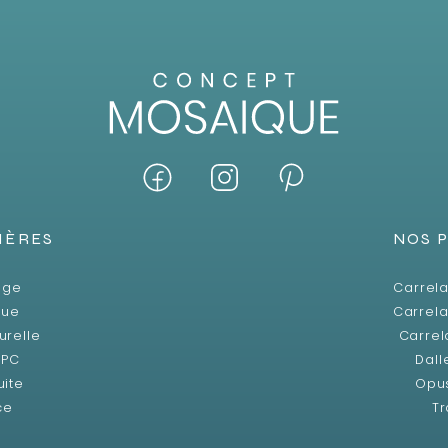
IÈRES
NOS 
age
Carrela
que
Carrela
urelle
Carrel
SPC
Dall
uite
Opu
ce
Tr