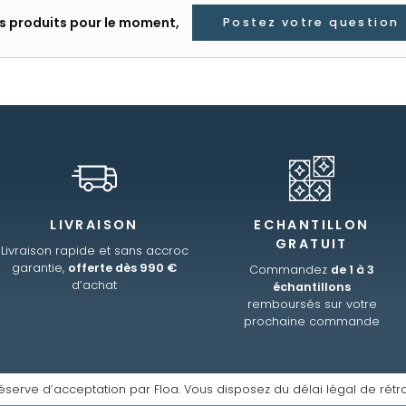
les produits pour le moment,
Postez votre question
LIVRAISON
ECHANTILLON
GRATUIT
Livraison rapide et sans accroc
garantie,
offerte dès 990 €
Commandez
de 1 à 3
d’achat
échantillons
remboursés sur votre
prochaine commande
éserve d’acceptation par Floa. Vous disposez du délai légal de rétra