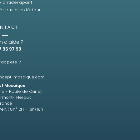
e antidérapant
érieur et extérieur
NTACT
n d'aide ?
7 96 97 99
 rappelé ?
ncept-mosaique.com
t Mosaïque
ne - Route de Canet
rmont-l'Hérault
France
Ven. : 8h/12H - 13h/18h