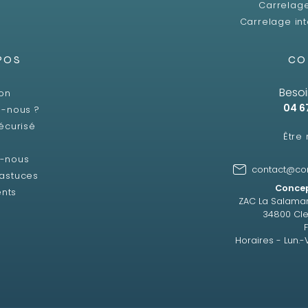
Carrelag
Carrelage int
POS
CO
Besoi
son
04 6
-nous ?
écurisé
Être
z-nous
contact@co
 astuces
Concep
ents
ZAC La Salama
34800 Cle
Horaires - Lun.-