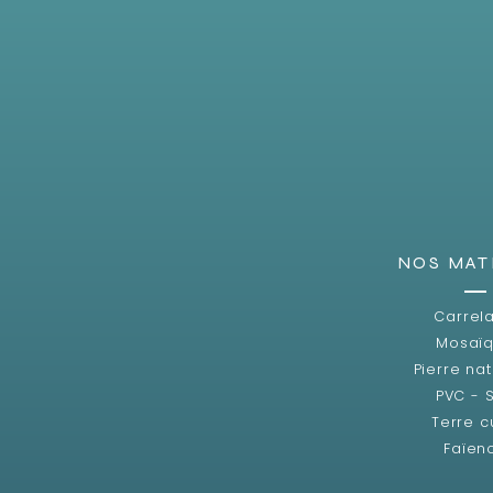
NOS MAT
Carrel
Mosaï
Pierre nat
PVC - 
Terre c
Faïen