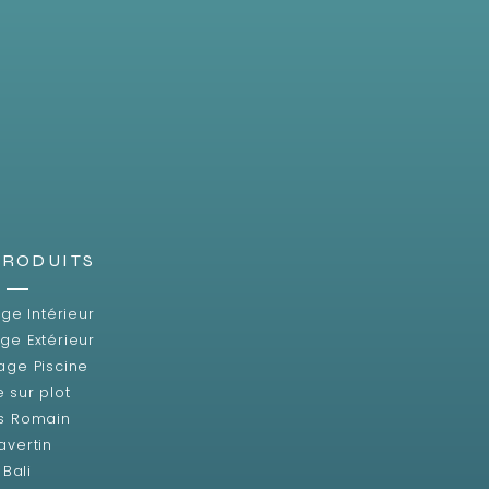
PRODUITS
ge Intérieur
ge Extérieur
age Piscine
e sur plot
s Romain
avertin
Bali