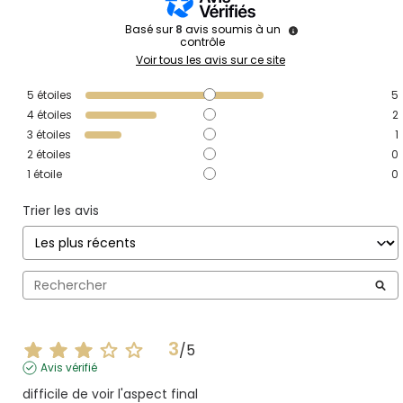
Basé sur
8
avis soumis à un
contrôle
Voir tous les avis sur ce site
5
étoiles
5
4
étoiles
2
3
étoiles
1
2
étoiles
0
1
étoile
0
Trier les avis
3
/
5
Avis vérifié
difficile de voir l'aspect final