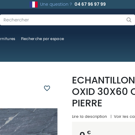
Une question ?
04 67 96 97 99
rnitures
Recherche par espace
ECHANTILLON
favorite_border
OXID 30X60 
PIERRE
Lire la description
|
Voir les ca
€