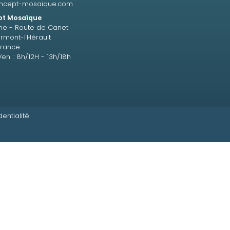
ncept-mosaique.com
t Mosaïque
ne - Route de Canet
rmont-l'Hérault
France
Ven. : 8h/12H - 13h/18h
dentialité