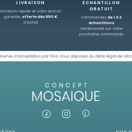
LIVRAISON
ECHANTILLON
GRATUIT
Livraison rapide et sans accroc
garantie,
offerte dès 990 €
Commandez
de 1 à 3
d’achat
échantillons
remboursés sur votre
prochaine commande
éserve d’acceptation par Floa. Vous disposez du délai légal de rétra
IÈRES
NOS 