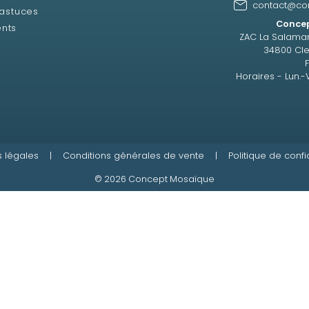
contact@co
 astuces
Concep
ents
ZAC La Salama
34800 Cle
Horaires - Lun.-
 légales
|
Conditions générales de vente
|
Politique de confi
© 2026 Concept Mosaïque