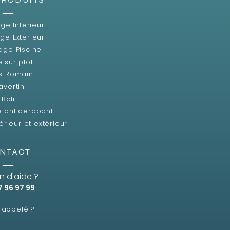
ge Intérieur
ge Extérieur
age Piscine
e sur plot
s Romain
avertin
Bali
e antidérapant
érieur et extérieur
NTACT
n d'aide ?
7 96 97 99
 rappelé ?