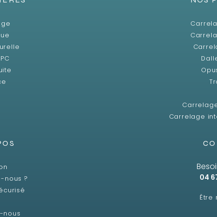
age
Carrela
que
Carrela
urelle
Carrel
SPC
Dall
uite
Opu
ce
Tr
Carrelag
Carrelage int
POS
CO
Besoi
son
04 6
-nous ?
écurisé
Être
z-nous