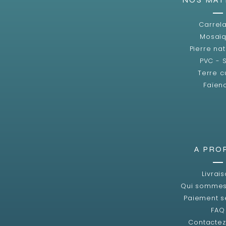
Carrel
Mosaï
Pierre nat
PVC - 
Terre c
Faïen
A PRO
Livrai
Qui sommes
Paiement s
FAQ
Contacte