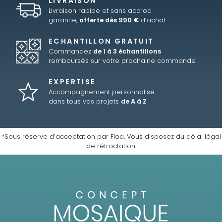
LIVRAISON
Livraison rapide et sans accroc
garantie,
offerte dès 990 €
d’achat
ECHANTILLON GRATUIT
Commandez
de 1 à 3 échantillons
remboursés sur votre prochaine commande
EXPERTISE
Accompagnement personnalisé
dans tous vos projets
de A à Z
*Sous réserve d’acceptation par Floa. Vous disposez du délai légal
de rétractation.