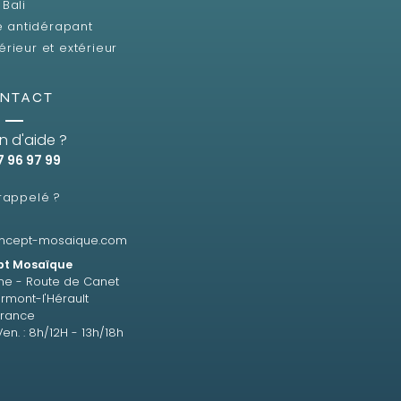
Bali
e antidérapant
érieur et extérieur
NTACT
n d'aide ?
7 96 97 99
 rappelé ?
ncept-mosaique.com
t Mosaïque
ne - Route de Canet
rmont-l'Hérault
France
Ven. : 8h/12H - 13h/18h