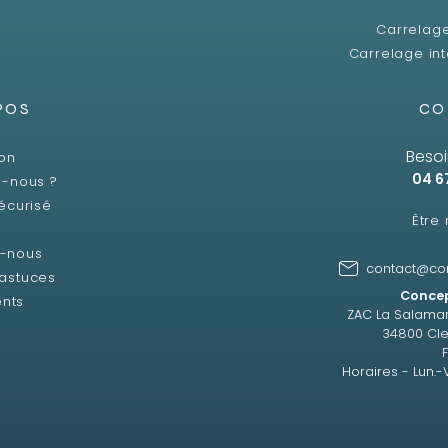
Carrelag
Carrelage int
POS
CO
Besoi
son
04 6
-nous ?
écurisé
Être
z-nous
contact@co
 astuces
Concep
ents
ZAC La Salama
34800 Cle
Horaires - Lun.-