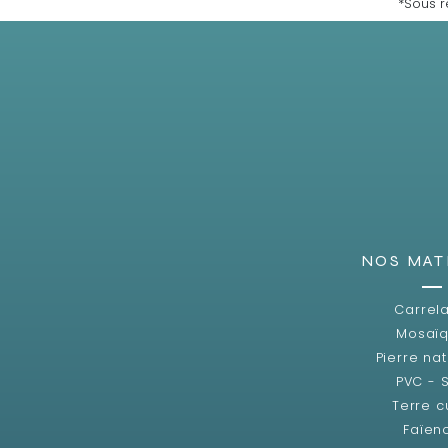
*Sous r
NOS MAT
Carrel
Mosaï
Pierre nat
PVC - 
Terre c
Faïen