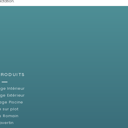
ctation.
PRODUITS
ge Intérieur
ge Extérieur
age Piscine
e sur plot
s Romain
avertin