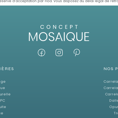
éserve d’acceptation par Floa. Vous disposez du délai légal de rétra
IÈRES
NOS 
age
Carrela
que
Carrela
urelle
Carrel
SPC
Dall
uite
Opu
ce
Tr