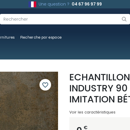
Une question ?
04 67 96 97 99
rnitures
Recherche par espace
ECHANTILLON
favorite_border
INDUSTRY 90
IMITATION B
Voir les caractéristiques
€