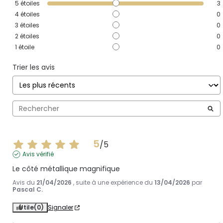
5
étoiles
3
4
étoiles
0
3
étoiles
0
2
étoiles
0
1
étoile
0
Trier les avis
5
/
5
Avis vérifié
Le côté métallique magnifique
Avis du
21/04/2026
, suite à une expérience du
13/04/2026
par
Pascal C.
Utile
(0)
Signaler