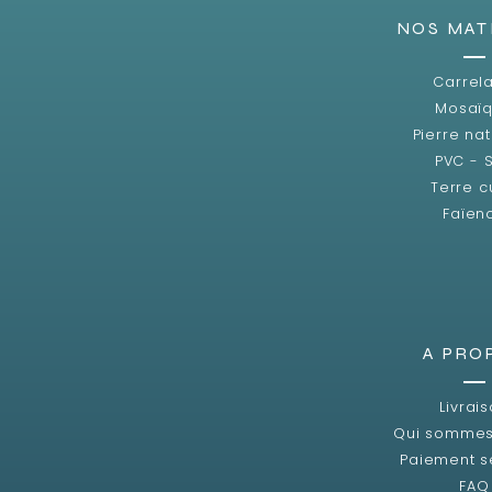
NOS MAT
Carrel
Mosaï
Pierre nat
PVC - 
Terre c
Faïen
A PRO
Livrai
Qui sommes
Paiement s
FAQ