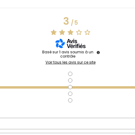
3
/
5
Basé sur
1
avis soumis à un
contrôle
Voir tous les avis sur ce site