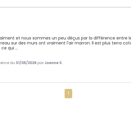
vraiment et nous sommes un peu déçus par la différence entre les 
reau sur des murs ont vraiment l'air marron. Il est plus terra cota
ce qui 
...
rience du
31/05/2026
par
Joanne S.
1