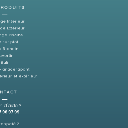
PRODUITS
ge Intérieur
ge Extérieur
age Piscine
e sur plot
s Romain
avertin
Bali
e antidérapant
érieur et extérieur
NTACT
n d'aide ?
7 96 97 99
 rappelé ?