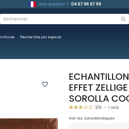
Une question ?
04 67 96 97 99
rnitures
Recherche par espace
ECHANTILLON
favorite_border
EFFET ZELLIG
SOROLLA CO
3
/
5
-
1
avis
Voir les caractéristiques