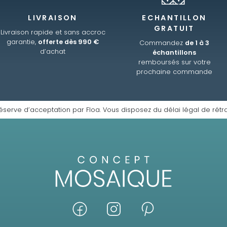
LIVRAISON
ECHANTILLON
GRATUIT
Livraison rapide et sans accroc
garantie,
offerte dès 990 €
Commandez
de 1 à 3
d’achat
échantillons
remboursés sur votre
prochaine commande
éserve d’acceptation par Floa. Vous disposez du délai légal de rétra