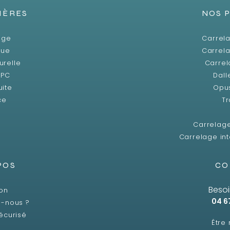
IÈRES
NOS 
age
Carrela
que
Carrela
urelle
Carrel
SPC
Dall
uite
Opu
ce
Tr
Carrelag
Carrelage int
POS
CO
Besoi
son
04 6
-nous ?
écurisé
Être