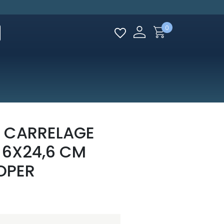
0
 CARRELAGE
E 6X24,6 CM
OPER