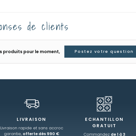
onses de clients
les produits pour le moment,
Postez votre question
LIVRAISON
ECHANTILLON
GRATUIT
Livraison rapide et sans accroc
garantie,
offerte dès 990 €
Commandez
de 1 à 3