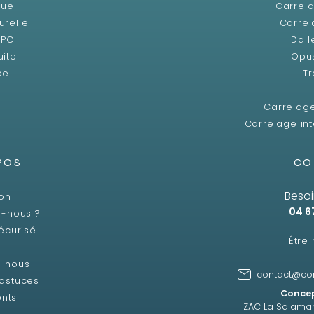
que
Carrela
urelle
Carrel
SPC
Dall
uite
Opu
ce
Tr
Carrelag
Carrelage int
POS
CO
Besoi
son
04 6
-nous ?
écurisé
Être
z-nous
contact@co
 astuces
Concep
ents
ZAC La Salama