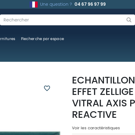
Une question ?
04 67 96 97 99
rnitures
Recherche par espace
ECHANTILLON
favorite_border
EFFET ZELLIG
VITRAL AXIS 
REACTIVE
Voir les caractéristiques