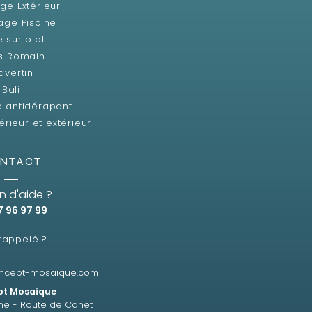
ge Extérieur
age Piscine
e sur plot
s Romain
avertin
Bali
e antidérapant
érieur et extérieur
NTACT
n d'aide ?
7 96 97 99
 rappelé ?
ncept-mosaique.com
t Mosaïque
ne - Route de Canet