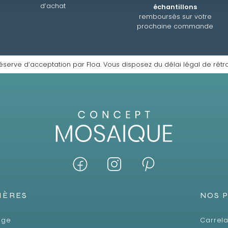
d’achat
échantillons
remboursés sur votre
prochaine commande
éserve d’acceptation par Floa. Vous disposez du délai légal de rétra
IÈRES
NOS 
age
Carrela