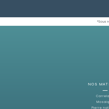
*Sous r
NOS MAT
Carrel
Mosaï
Pierre nat