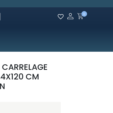
0
 CARRELAGE
9,4X120 CM
N