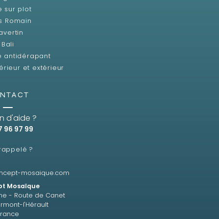
e sur plot
s Romain
avertin
Bali
e antidérapant
érieur et extérieur
NTACT
n d'aide ?
7 96 97 99
 rappelé ?
ncept-mosaique.com
t Mosaïque
ne - Route de Canet
rmont-l'Hérault
France