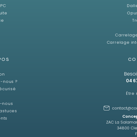
SPC
Dall
uite
Opu
ce
Tr
Carrelag
Carrelage int
POS
CO
Besoi
son
04 6
-nous ?
écurisé
Être
z-nous
contact@co
 astuces
Concep
ents
ZAC La Salama
34800 Cle