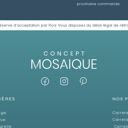
prochaine commande
éserve d’acceptation par Floa. Vous disposez du délai légal de rétra
IÈRES
NOS 
age
Carrela
que
Carrela
urelle
Carrel