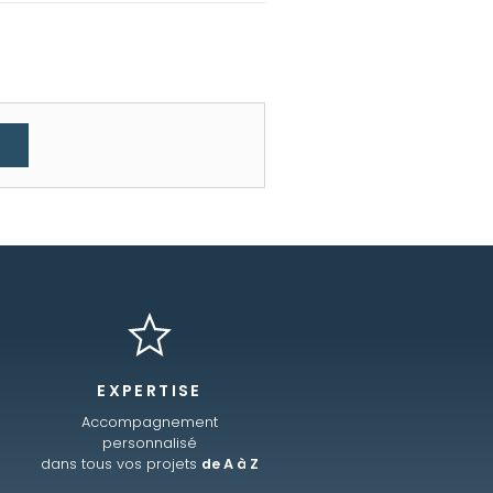
EXPERTISE
Accompagnement
personnalisé
dans tous vos projets
de A à Z