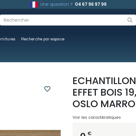
Une question ?
04 67 96 97 99
rnitures
Recherche par espace
ECHANTILLON
favorite_border
EFFET BOIS 1
OSLO MARRO
Voir les caractéristiques
€