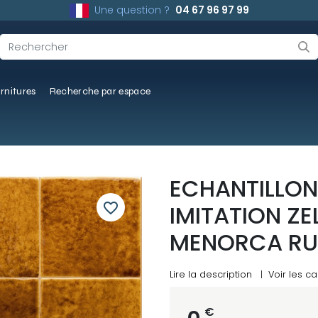
Une question ?
04 67 96 97 99
rnitures
Recherche par espace
ECHANTILLON
favorite_border
IMITATION ZE
MENORCA RU
Lire la description
|
Voir les ca
€