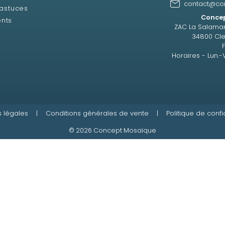
contact@co
 astuces
Concep
ents
ZAC La Salama
34800 Cle
Horaires - Lun.-
 légales
|
Conditions générales de vente
|
Politique de confi
© 2026 Concept Mosaïque