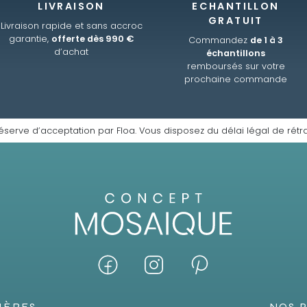
LIVRAISON
ECHANTILLON
GRATUIT
Livraison rapide et sans accroc
garantie,
offerte dès 990 €
Commandez
de 1 à 3
d’achat
échantillons
remboursés sur votre
prochaine commande
éserve d’acceptation par Floa. Vous disposez du délai légal de rétra
IÈRES
NOS 