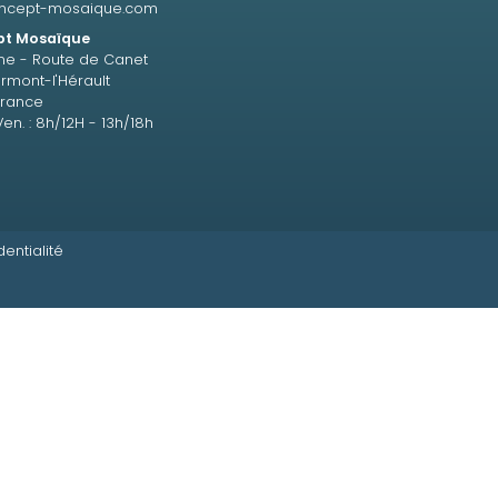
ncept-mosaique.com
t Mosaïque
ne - Route de Canet
rmont-l'Hérault
France
Ven. : 8h/12H - 13h/18h
dentialité