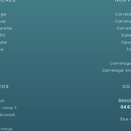
age
Carrela
que
Carrela
urelle
Carrel
SPC
Dall
uite
Opu
ce
Tr
Carrelag
Carrelage int
POS
CO
Besoi
son
04 6
-nous ?
écurisé
Être
z-nous