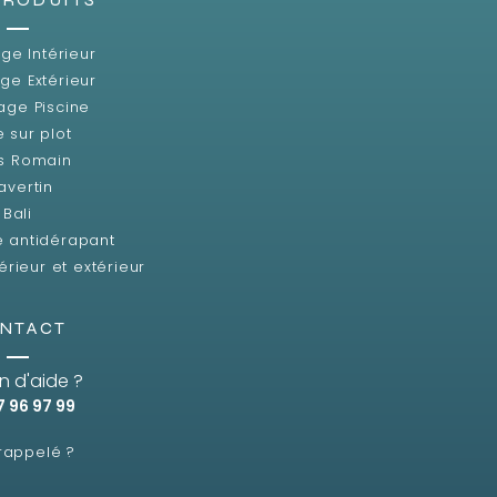
ge Intérieur
ge Extérieur
age Piscine
e sur plot
s Romain
avertin
Bali
e antidérapant
érieur et extérieur
NTACT
n d'aide ?
7 96 97 99
 rappelé ?