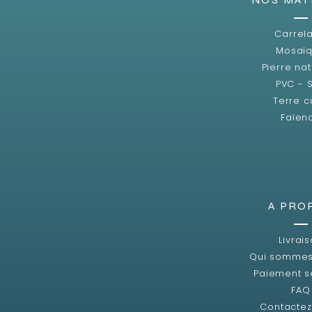
Carrel
Mosaï
Pierre nat
PVC - 
Terre c
Faïen
A PRO
Livrai
Qui sommes
Paiement s
FAQ
Contacte