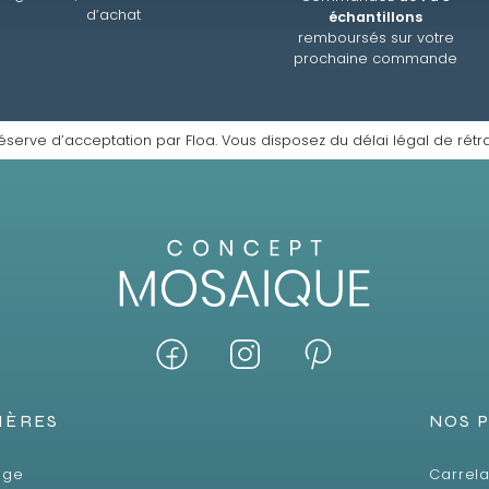
d’achat
échantillons
remboursés sur votre
prochaine commande
éserve d’acceptation par Floa. Vous disposez du délai légal de rétra
IÈRES
NOS 
age
Carrela