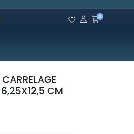
0
 CARRELAGE
E 6,25X12,5 CM
E