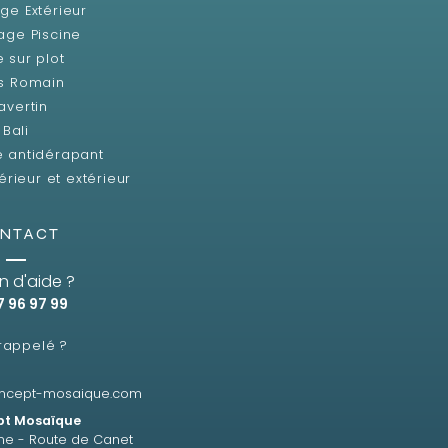
ge Extérieur
age Piscine
e sur plot
s Romain
avertin
Bali
e antidérapant
érieur et extérieur
NTACT
n d'aide ?
7 96 97 99
 rappelé ?
ncept-mosaique.com
t Mosaïque
ne - Route de Canet