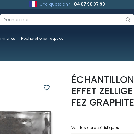
Une question ?
04 67 96 97 99
rnitures
Recherche par espace
ÉCHANTILLON
favorite_border
EFFET ZELLIG
FEZ GRAPHIT
Voir les caractéristiques