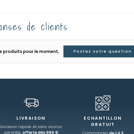
onses de clients
les produits pour le moment,
Postez votre question
LIVRAISON
ECHANTILLON
GRATUIT
Livraison rapide et sans accroc
garantie,
offerte dès 990 €
Commandez
de 1 à 3