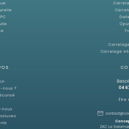
que
Carrela
urelle
Carrel
SPC
Dall
uite
Opu
ce
Tr
Carrelag
Carrelage int
POS
CO
Besoi
son
04 6
-nous ?
écurisé
Être
z-nous
contact@co
 astuces
Concep
ents
ZAC La Salama