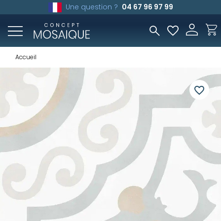
Une question ?
04 67 96 97 99
Accueil
favorite_border