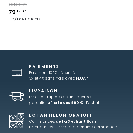
Prix de base
98,90 €
79
,12 €
Déjà 84+ clients
PAIEMENTS
Paiement 100% sécurisé
3x et 4X sans frais avec
FLOA *
LIVRAISON
Livraison rapide et sans accroc
garantie,
offerte dès 990 €
d’achat
ECHANTILLON GRATUIT
Commandez
de 1 à 3 échantillons
remboursés sur votre prochaine commande