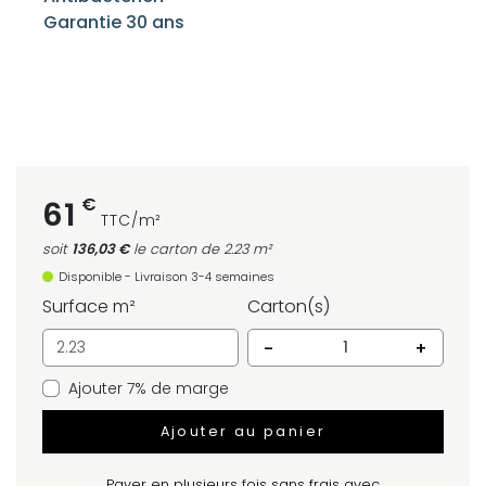
Garantie 30 ans
€
61
TTC/m²
soit
136,03 €
le carton
de 2.23 m²
Disponible - Livraison 3-4 semaines
Surface m²
Carton(s)
-
+
Ajouter 7% de marge
Ajouter au panier
Payer en plusieurs fois sans frais avec