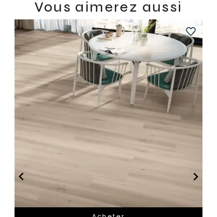
Vous aimerez aussi
favorite_border


Acheter