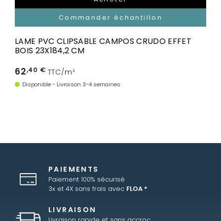
Commander échantillon
LAME PVC CLIPSABLE CAMPOS CRUDO EFFET
BOIS 23X184,2 CM
62
,40 €
TTC/m²
Disponible - Livraison 3-4 semaines
PAIEMENTS
Paiement 100% sécurisé
3x et 4X sans frais avec
FLOA *
LIVRAISON
Livraison rapide et sans accroc