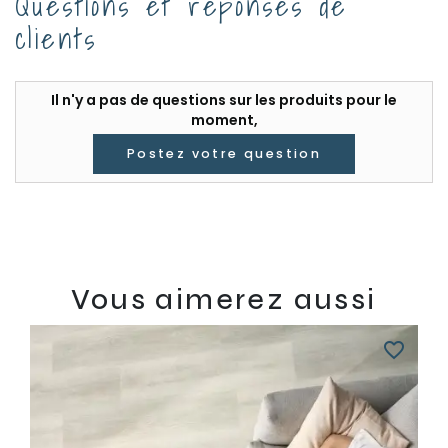
Questions et réponses de
clients
Il n'y a pas de questions sur les produits pour le
moment,
Postez votre question
Vous aimerez aussi
favorite_border