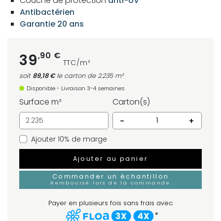
Couche de protection
anti-UV
Antibactérien
Garantie 20 ans
,90 €
39
TTC/m²
soit
89,18 €
le carton
de 2.235 m²
Disponible - Livraison 3-4 semaines
Surface m²
Carton(s)
-
+
Ajouter 10% de marge
Ajouter au panier
Commander un échantillon
Remboursé lors de la commande
Payer en plusieurs fois sans frais avec
*